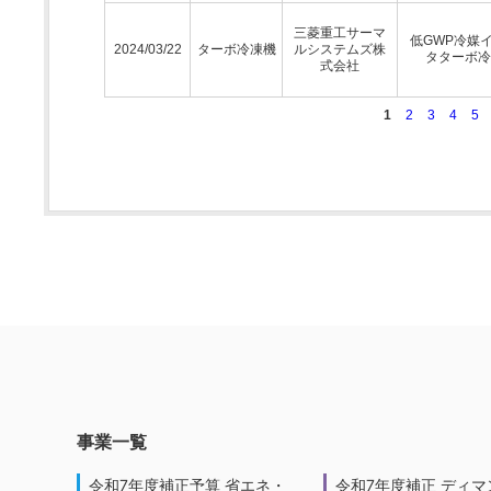
三菱重工サーマ
低GWP冷媒
2024/03/22
ターボ冷凍機
ルシステムズ株
タターボ冷
式会社
1
2
3
4
5
事業一覧
令和7年度補正予算 省エネ・
令和7年度補正 ディマ