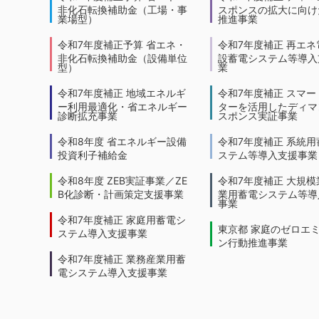
非化石転換補助金（工場・事
スポンスの拡大に向けた
業場型）
推進事業
令和7年度補正予算 省エネ・
令和7年度補正 再エネ
非化石転換補助金（設備単位
設蓄電システム等導入
型）
業
令和7年度補正 地域エネルギ
令和7年度補正 スマー
ー利用最適化・省エネルギー
ターを活用したディマ
診断拡充事業
スポンス実証事業
令和8年度 省エネルギー設備
令和7年度補正 系統用
投資利子補給金
ステム等導入支援事業
令和8年度 ZEB実証事業／ZE
令和7年度補正 大規模
B化診断・計画策定支援事業
業用蓄電システム等導
事業
令和7年度補正 家庭用蓄電シ
東京都 家庭のゼロエ
ステム導入支援事業
ン行動推進事業
令和7年度補正 業務産業用蓄
電システム導入支援事業