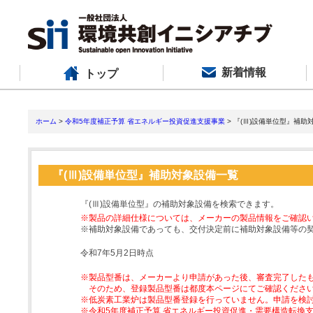
新着情報
トップ
ホーム
>
令和5年度補正予算 省エネルギー投資促進支援事業
> 『(Ⅲ)設備単位型』補助
『(Ⅲ)設備単位型』補助対象設備一覧
『(Ⅲ)設備単位型』の補助対象設備を検索できます。
※製品の詳細仕様については、メーカーの製品情報をご確認
※補助対象設備であっても、交付決定前に補助対象設備等の
令和7年5月2日時点
※製品型番は、メーカーより申請があった後、審査完了した
そのため、登録製品型番は都度本ページにてご確認くださ
※低炭素工業炉は製品型番登録を行っていません。申請を検
※令和5年度補正予算 省エネルギー投資促進・需要構造転換