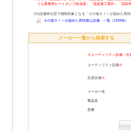
うち業務用ヒートポンプ給湯器」「低炭素工業炉」「高効
(Ⅲ)設備単位型で補助対象となる「その他ＳＩＩが認めた高
その他ＳＩＩが認めた高性能な設備 一覧（105KB）
メーカー一覧から検索する
※ユーティリティ設備・生
ユーティリティ設備
※
生産設備
※
メーカー名
製品名
型番