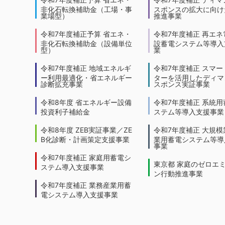
非化石転換補助金（工場・事
スポンスの拡大に向けた
業場型）
推進事業
令和7年度補正予算 省エネ・
令和7年度補正 再エネ
非化石転換補助金（設備単位
設蓄電システム等導入
型）
業
令和7年度補正 地域エネルギ
令和7年度補正 スマー
ー利用最適化・省エネルギー
ターを活用したディマ
診断拡充事業
スポンス実証事業
令和8年度 省エネルギー設備
令和7年度補正 系統用
投資利子補給金
ステム等導入支援事業
令和8年度 ZEB実証事業／ZE
令和7年度補正 大規模
B化診断・計画策定支援事業
業用蓄電システム等導
事業
令和7年度補正 家庭用蓄電シ
東京都 家庭のゼロエ
ステム導入支援事業
ン行動推進事業
令和7年度補正 業務産業用蓄
電システム導入支援事業