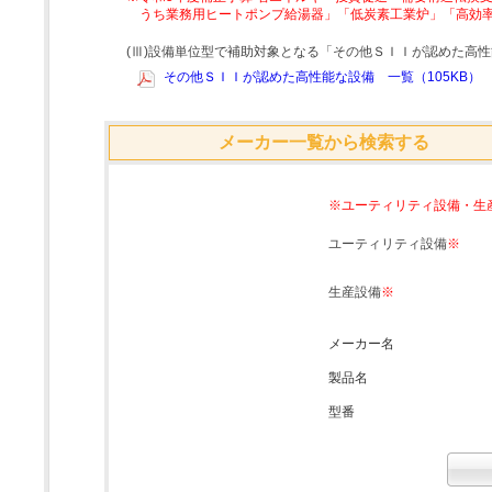
うち業務用ヒートポンプ給湯器」「低炭素工業炉」「高効
(Ⅲ)設備単位型で補助対象となる「その他ＳＩＩが認めた高
その他ＳＩＩが認めた高性能な設備 一覧（105KB）
メーカー一覧から検索する
※ユーティリティ設備・生
ユーティリティ設備
※
生産設備
※
メーカー名
製品名
型番