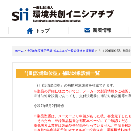
新着情報
トップ
ホーム
>
令和5年度補正予算 省エネルギー投資促進支援事業
> 『(Ⅲ)設備単位型』補助
『(Ⅲ)設備単位型』補助対象設備一覧
『(Ⅲ)設備単位型』の補助対象設備を検索できます。
※製品の詳細仕様については、メーカーの製品情報をご確認
※補助対象設備であっても、交付決定前に補助対象設備等の
令和7年5月2日時点
※製品型番は、メーカーより申請があった後、審査完了した
そのため、登録製品型番は都度本ページにてご確認くださ
※低炭素工業炉は製品型番登録を行っていません。申請を検
※令和5年度補正予算 省エネルギー投資促進・需要構造転換