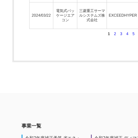
電気式パッ
三菱重工サーマ
2024/03/22
ケージエア
ルシステムズ株
EXCEEDHYPE
コン
式会社
1
2
3
4
5
事業一覧
令和7年度補正予算 省エネ・
令和7年度補正 ディマ