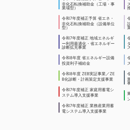
非化石転換補助金（工場・事
業場型）
令和7年度補正予算 省エネ・
非化石転換補助金（設備単位
型）
令和7年度補正 地域エネルギ
ー利用最適化・省エネルギー
診断拡充事業
令和8年度 省エネルギー設備
投資利子補給金
令和8年度 ZEB実証事業／ZE
B化診断・計画策定支援事業
令和7年度補正 家庭用蓄電シ
ステム導入支援事業
令和7年度補正 業務産業用蓄
電システム導入支援事業