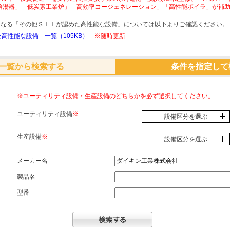
給湯器」「低炭素工業炉」「高効率コージェネレーション」「高性能ボイラ」が補
象となる「その他ＳＩＩが認めた高性能な設備」については以下よりご確認ください。
高性能な設備 一覧（105KB）
※随時更新
一覧から検索する
条件を指定して
※ユーティリティ設備・生産設備のどちらかを必ず選択してください。
ユーティリティ設備
※
設備区分を選ぶ
生産設備
※
設備区分を選ぶ
メーカー名
製品名
型番