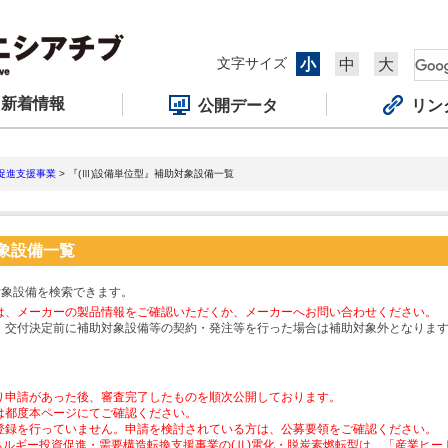
文字サイズ
小
中
大
新着情報
公開データ
リン
促進支援事業
> 『(Ⅲ)設備単位型』補助対象設備一覧
対象設備一覧
対象設備を検索できます。
は、メーカーの製品情報をご確認いただくか、メーカーへお問い合わせください。
、交付決定前に補助対象設備等の契約・発注等を行った場合は補助対象外となりま
り申請があった後、審査完了したものを順次公開しております。
は都度本ページにてご確認ください。
登録を行っていません。申請を検討されている方は、公募要領をご確認ください。
ネルギー投資促進・需要構造転換支援事業の(Ⅱ)電化・脱炭素燃転型は、「産業ヒ