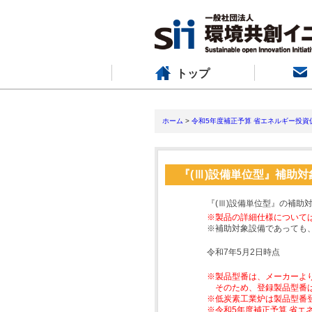
トップ
ホーム
>
令和5年度補正予算 省エネルギー投資
『(Ⅲ)設備単位型』補助
『(Ⅲ)設備単位型』の補助
※製品の詳細仕様について
※補助対象設備であっても
令和7年5月2日時点
※製品型番は、メーカーよ
そのため、登録製品型番
※低炭素工業炉は製品型番
※令和5年度補正予算 省エ