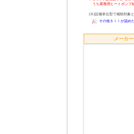
うち業務用ヒートポンプ
(Ⅲ)設備単位型で補助対
その他ＳＩＩが認めた
メーカー