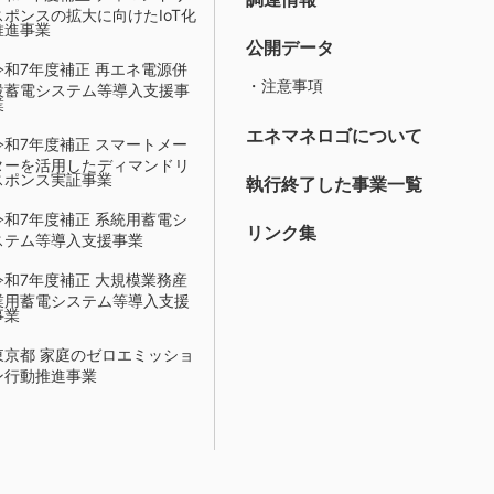
スポンスの拡大に向けたIoT化
推進事業
公開データ
令和7年度補正 再エネ電源併
・注意事項
設蓄電システム等導入支援事
業
エネマネロゴについて
令和7年度補正 スマートメー
ターを活用したディマンドリ
スポンス実証事業
執行終了した事業一覧
令和7年度補正 系統用蓄電シ
リンク集
ステム等導入支援事業
令和7年度補正 大規模業務産
業用蓄電システム等導入支援
事業
東京都 家庭のゼロエミッショ
ン行動推進事業