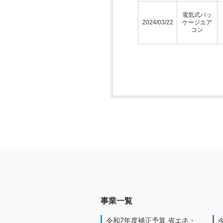
電気式パッ
2024/03/22
ケージエア
コン
事業一覧
令和7年度補正予算 省エネ・