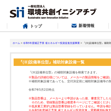
新着情報
トップ
ホーム
>
令和5年度補正予算 省エネルギー投資促進支援事業
> 『(Ⅲ)設備単位型』補助
『(Ⅲ)設備単位型』補助対象設備一覧
『(Ⅲ)設備単位型』の補助対象設備を検索できます。
※製品の詳細仕様については、メーカーの製品情報をご確認
※補助対象設備であっても、交付決定前に補助対象設備等の
令和7年5月2日時点
※製品型番は、メーカーより申請があった後、審査完了した
そのため、登録製品型番は都度本ページにてご確認くださ
※低炭素工業炉は製品型番登録を行っていません。申請を検
※令和5年度補正予算 省エネルギー投資促進・需要構造転換