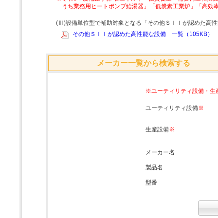
うち業務用ヒートポンプ給湯器」「低炭素工業炉」「高効
(Ⅲ)設備単位型で補助対象となる「その他ＳＩＩが認めた高
その他ＳＩＩが認めた高性能な設備 一覧（105KB）
メーカー一覧から検索する
※ユーティリティ設備・生
ユーティリティ設備
※
生産設備
※
メーカー名
製品名
型番