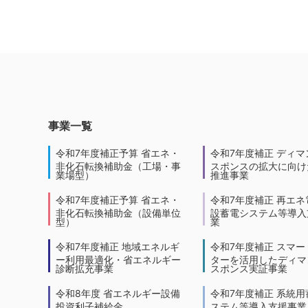
事業一覧
令和7年度補正予算 省エネ・
令和7年度補正 ディマ
非化石転換補助金（工場・事
スポンスの拡大に向けた
業場型）
推進事業
令和7年度補正予算 省エネ・
令和7年度補正 再エネ
非化石転換補助金（設備単位
設蓄電システム等導入
型）
業
令和7年度補正 地域エネルギ
令和7年度補正 スマー
ー利用最適化・省エネルギー
ターを活用したディマ
診断拡充事業
スポンス実証事業
令和8年度 省エネルギー設備
令和7年度補正 系統用
投資利子補給金
ステム等導入支援事業