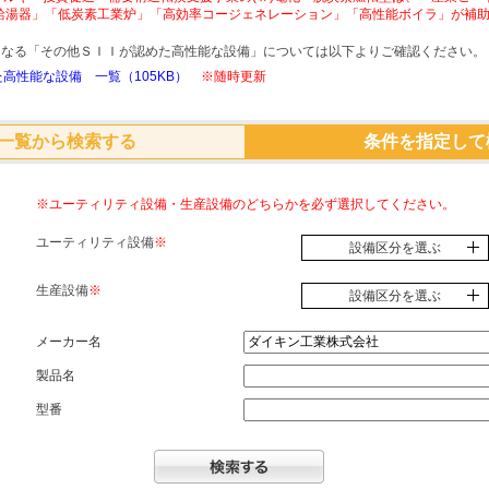
給湯器」「低炭素工業炉」「高効率コージェネレーション」「高性能ボイラ」が補
象となる「その他ＳＩＩが認めた高性能な設備」については以下よりご確認ください。
高性能な設備 一覧（105KB）
※随時更新
一覧から検索する
条件を指定して
※ユーティリティ設備・生産設備のどちらかを必ず選択してください。
ユーティリティ設備
※
設備区分を選ぶ
生産設備
※
設備区分を選ぶ
メーカー名
製品名
型番