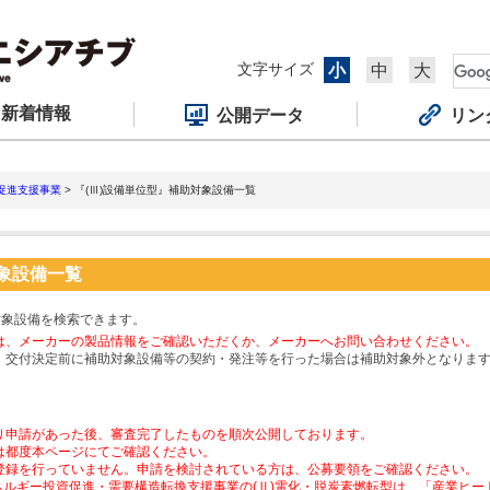
文字サイズ
小
中
大
新着情報
公開データ
リン
促進支援事業
> 『(Ⅲ)設備単位型』補助対象設備一覧
対象設備一覧
対象設備を検索できます。
は、メーカーの製品情報をご確認いただくか、メーカーへお問い合わせください。
、交付決定前に補助対象設備等の契約・発注等を行った場合は補助対象外となりま
り申請があった後、審査完了したものを順次公開しております。
は都度本ページにてご確認ください。
登録を行っていません。申請を検討されている方は、公募要領をご確認ください。
ネルギー投資促進・需要構造転換支援事業の(Ⅱ)電化・脱炭素燃転型は、「産業ヒ