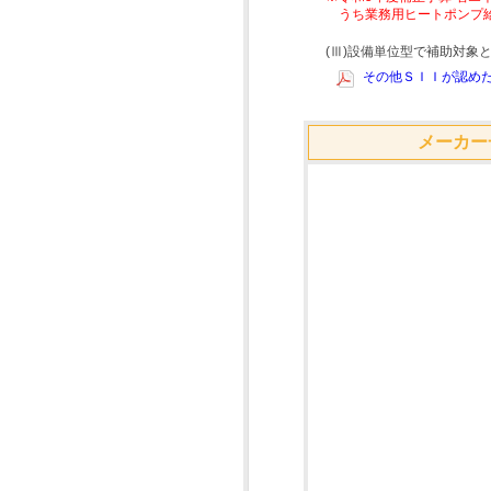
うち業務用ヒートポンプ
(Ⅲ)設備単位型で補助対
その他ＳＩＩが認めた
メーカー