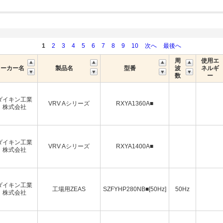
1
2
3
4
5
6
7
8
9
10
次へ
最後へ
周
使用エ
メーカー名
製品名
型番
波
ネルギ
数
ー
ダイキン工業
VRV Aシリーズ
RXYA1360A■
株式会社
ダイキン工業
VRV Aシリーズ
RXYA1400A■
株式会社
ダイキン工業
工場用ZEAS
SZFYHP280NB■[50Hz]
50Hz
株式会社