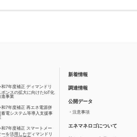
新着情報
令和7年度補正 ディマンドリ
調達情報
スポンスの拡大に向けたIoT化
推進事業
公開データ
令和7年度補正 再エネ電源併
・注意事項
設蓄電システム等導入支援事
業
エネマネロゴについて
令和7年度補正 スマートメー
ターを活用したディマンドリ