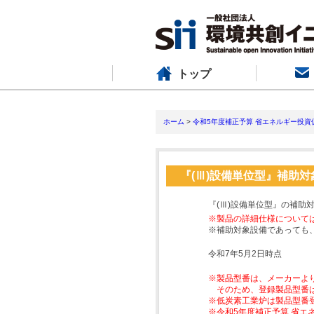
トップ
ホーム
>
令和5年度補正予算 省エネルギー投資
『(Ⅲ)設備単位型』補助
『(Ⅲ)設備単位型』の補助
※製品の詳細仕様について
※補助対象設備であっても
令和7年5月2日時点
※製品型番は、メーカーよ
そのため、登録製品型番
※低炭素工業炉は製品型番
※令和5年度補正予算 省エ