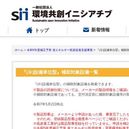
新着情報
トップ
ホーム
>
令和5年度補正予算 省エネルギー投資促進支援事業
> 『(Ⅲ)設備単位型』補助
『(Ⅲ)設備単位型』補助対象設備一覧
『(Ⅲ)設備単位型』の補助対象設備を検索できます。
※製品の詳細仕様については、メーカーの製品情報をご確認
※補助対象設備であっても、交付決定前に補助対象設備等の
令和7年5月2日時点
※製品型番は、メーカーより申請があった後、審査完了した
そのため、登録製品型番は都度本ページにてご確認くださ
※低炭素工業炉は製品型番登録を行っていません。申請を検
※令和5年度補正予算 省エネルギー投資促進・需要構造転換