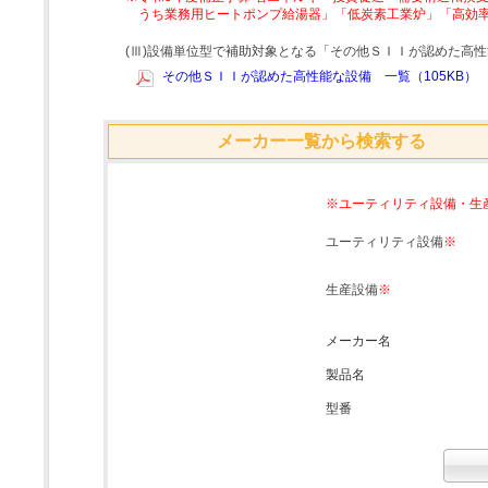
うち業務用ヒートポンプ給湯器」「低炭素工業炉」「高効
(Ⅲ)設備単位型で補助対象となる「その他ＳＩＩが認めた高
その他ＳＩＩが認めた高性能な設備 一覧（105KB）
メーカー一覧から検索する
※ユーティリティ設備・生
ユーティリティ設備
※
生産設備
※
メーカー名
製品名
型番