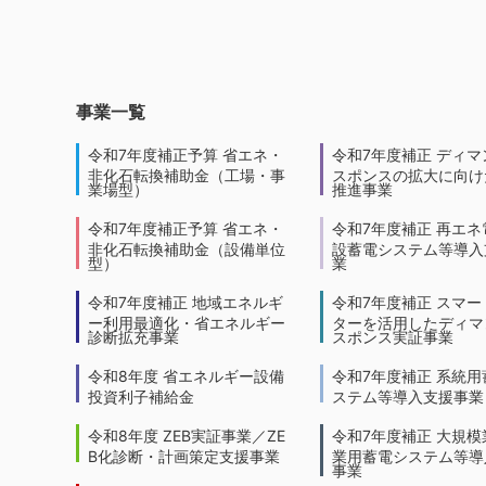
事業一覧
令和7年度補正予算 省エネ・
令和7年度補正 ディマ
非化石転換補助金（工場・事
スポンスの拡大に向けた
業場型）
推進事業
令和7年度補正予算 省エネ・
令和7年度補正 再エネ
非化石転換補助金（設備単位
設蓄電システム等導入
型）
業
令和7年度補正 地域エネルギ
令和7年度補正 スマー
ー利用最適化・省エネルギー
ターを活用したディマ
診断拡充事業
スポンス実証事業
令和8年度 省エネルギー設備
令和7年度補正 系統用
投資利子補給金
ステム等導入支援事業
令和8年度 ZEB実証事業／ZE
令和7年度補正 大規模
B化診断・計画策定支援事業
業用蓄電システム等導
事業