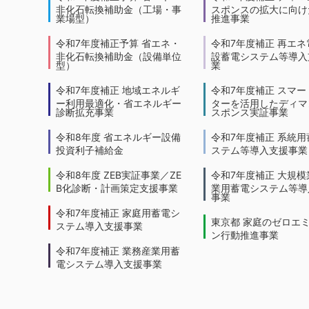
非化石転換補助金（工場・事
スポンスの拡大に向けた
業場型）
推進事業
令和7年度補正予算 省エネ・
令和7年度補正 再エネ
非化石転換補助金（設備単位
設蓄電システム等導入
型）
業
令和7年度補正 地域エネルギ
令和7年度補正 スマー
ー利用最適化・省エネルギー
ターを活用したディマ
診断拡充事業
スポンス実証事業
令和8年度 省エネルギー設備
令和7年度補正 系統用
投資利子補給金
ステム等導入支援事業
令和8年度 ZEB実証事業／ZE
令和7年度補正 大規模
B化診断・計画策定支援事業
業用蓄電システム等導
事業
令和7年度補正 家庭用蓄電シ
東京都 家庭のゼロエ
ステム導入支援事業
ン行動推進事業
令和7年度補正 業務産業用蓄
電システム導入支援事業