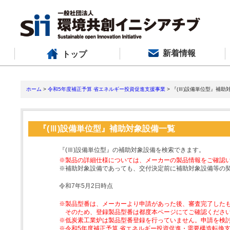
新着情報
トップ
ホーム
>
令和5年度補正予算 省エネルギー投資促進支援事業
> 『(Ⅲ)設備単位型』補助
『(Ⅲ)設備単位型』補助対象設備一覧
『(Ⅲ)設備単位型』の補助対象設備を検索できます。
※製品の詳細仕様については、メーカーの製品情報をご確認
※補助対象設備であっても、交付決定前に補助対象設備等の
令和7年5月2日時点
※製品型番は、メーカーより申請があった後、審査完了した
そのため、登録製品型番は都度本ページにてご確認くださ
※低炭素工業炉は製品型番登録を行っていません。申請を検
※令和5年度補正予算 省エネルギー投資促進・需要構造転換