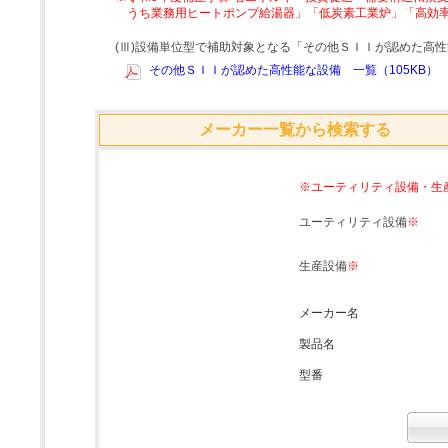
うち業務用ヒートポンプ給湯器」「低炭素工業炉」「高効
(Ⅲ)設備単位型で補助対象となる「その他ＳＩＩが認めた高
その他ＳＩＩが認めた高性能な設備 一覧（105KB）
メーカー一覧から検索する
※ユーティリティ設備・生
ユーティリティ設備
※
生産設備
※
メーカー名
製品名
型番