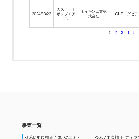
ガスヒート
ダイキン工業株
2024/03/22
ポンプエア
GHPエグゼア
式会社
コン
1
2
3
4
5
事業一覧
令和7年度補正予算 省エネ・
令和7年度補正 ディマ