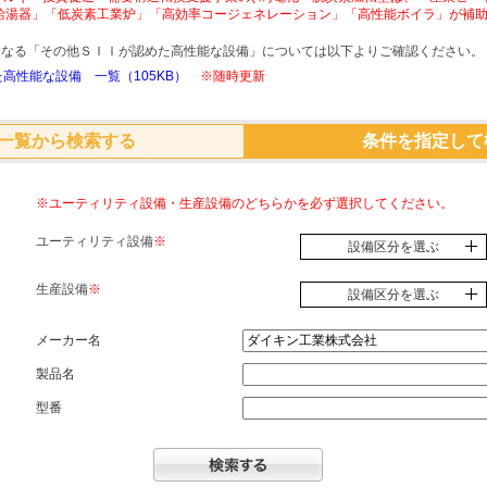
給湯器」「低炭素工業炉」「高効率コージェネレーション」「高性能ボイラ」が補
象となる「その他ＳＩＩが認めた高性能な設備」については以下よりご確認ください。
高性能な設備 一覧（105KB）
※随時更新
一覧から検索する
条件を指定して
※ユーティリティ設備・生産設備のどちらかを必ず選択してください。
ユーティリティ設備
※
設備区分を選ぶ
生産設備
※
設備区分を選ぶ
メーカー名
製品名
型番