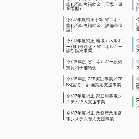
非化石転換補助金（工場・事
業場型）
令和7年度補正予算 省エネ・
非化石転換補助金（設備単位
型）
令和7年度補正 地域エネルギ
ー利用最適化・省エネルギー
診断拡充事業
令和8年度 省エネルギー設備
投資利子補給金
令和8年度 ZEB実証事業／ZE
B化診断・計画策定支援事業
令和7年度補正 家庭用蓄電シ
ステム導入支援事業
令和7年度補正 業務産業用蓄
電システム導入支援事業