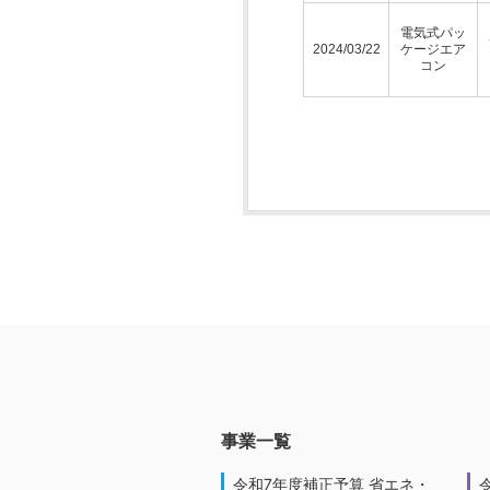
電気式パッ
2024/03/22
ケージエア
コン
事業一覧
令和7年度補正予算 省エネ・