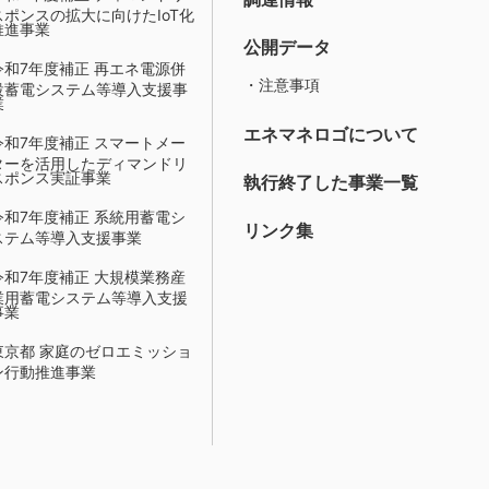
スポンスの拡大に向けたIoT化
推進事業
公開データ
令和7年度補正 再エネ電源併
・注意事項
設蓄電システム等導入支援事
業
エネマネロゴについて
令和7年度補正 スマートメー
ターを活用したディマンドリ
スポンス実証事業
執行終了した事業一覧
令和7年度補正 系統用蓄電シ
リンク集
ステム等導入支援事業
令和7年度補正 大規模業務産
業用蓄電システム等導入支援
事業
東京都 家庭のゼロエミッショ
ン行動推進事業