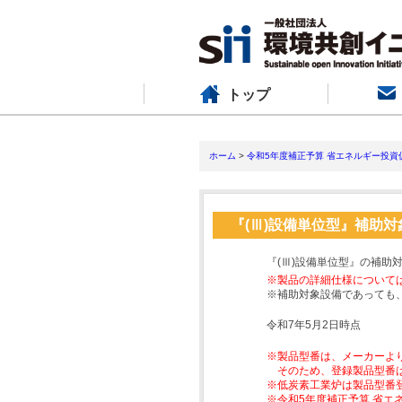
トップ
ホーム
>
令和5年度補正予算 省エネルギー投資
『(Ⅲ)設備単位型』補助
『(Ⅲ)設備単位型』の補助
※製品の詳細仕様について
※補助対象設備であっても
令和7年5月2日時点
※製品型番は、メーカーよ
そのため、登録製品型番
※低炭素工業炉は製品型番
※令和5年度補正予算 省エ