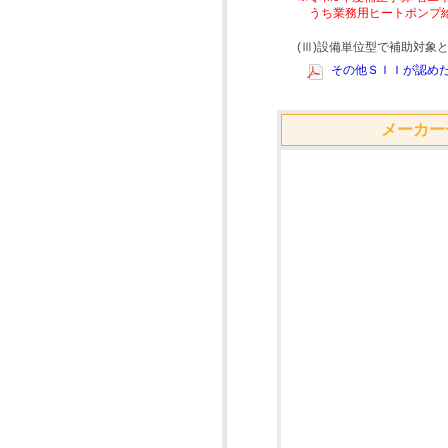
うち業務用ヒートポンプ
(Ⅲ)設備単位型で補助対
その他ＳＩＩが認めた
メーカー