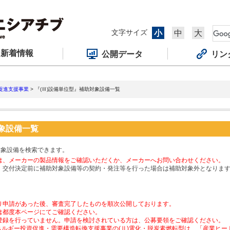
文字サイズ
小
中
大
新着情報
公開データ
リン
促進支援事業
> 『(Ⅲ)設備単位型』補助対象設備一覧
対象設備一覧
対象設備を検索できます。
は、メーカーの製品情報をご確認いただくか、メーカーへお問い合わせください。
、交付決定前に補助対象設備等の契約・発注等を行った場合は補助対象外となりま
り申請があった後、審査完了したものを順次公開しております。
は都度本ページにてご確認ください。
登録を行っていません。申請を検討されている方は、公募要領をご確認ください。
ネルギー投資促進・需要構造転換支援事業の(Ⅱ)電化・脱炭素燃転型は、「産業ヒ