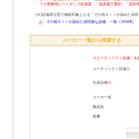
うち業務用ヒートポンプ給湯器」「低炭素工業炉」「高効
(Ⅲ)設備単位型で補助対象となる「その他ＳＩＩが認めた高
その他ＳＩＩが認めた高性能な設備 一覧（105KB）
メーカー一覧から検索する
※ユーティリティ設備・生
ユーティリティ設備
※
生産設備
※
メーカー名
製品名
型番