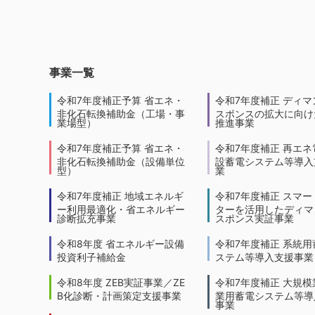
事業一覧
令和7年度補正予算 省エネ・
令和7年度補正 ディマ
非化石転換補助金（工場・事
スポンスの拡大に向けた
業場型）
推進事業
令和7年度補正予算 省エネ・
令和7年度補正 再エネ
非化石転換補助金（設備単位
設蓄電システム等導入
型）
業
令和7年度補正 地域エネルギ
令和7年度補正 スマー
ー利用最適化・省エネルギー
ターを活用したディマ
診断拡充事業
スポンス実証事業
令和8年度 省エネルギー設備
令和7年度補正 系統用
投資利子補給金
ステム等導入支援事業
令和8年度 ZEB実証事業／ZE
令和7年度補正 大規模
B化診断・計画策定支援事業
業用蓄電システム等導
事業