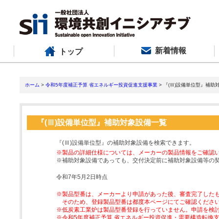
新着情報
トップ
ホーム
>
令和5年度補正予算 省エネルギー投資促進支援事業
> 『(Ⅲ)設備単位型』補助
『(Ⅲ)設備単位型』補助対象設備一覧
『(Ⅲ)設備単位型』の補助対象設備を検索できます。
※製品の詳細仕様については、メーカーの製品情報をご確認
※補助対象設備であっても、交付決定前に補助対象設備等の
令和7年5月2日時点
※製品型番は、メーカーより申請があった後、審査完了した
そのため、登録製品型番は都度本ページにてご確認くださ
※低炭素工業炉は製品型番登録を行っていません。申請を検
※令和5年度補正予算 省エネルギー投資促進・需要構造転換