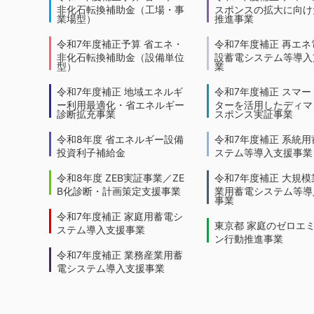
非化石転換補助金（工場・事
スポンスの拡大に向けた
業場型）
推進事業
令和7年度補正予算 省エネ・
令和7年度補正 再エネ
非化石転換補助金（設備単位
設蓄電システム等導入
型）
業
令和7年度補正 地域エネルギ
令和7年度補正 スマー
ー利用最適化・省エネルギー
ターを活用したディマ
診断拡充事業
スポンス実証事業
令和8年度 省エネルギー設備
令和7年度補正 系統用
投資利子補給金
ステム等導入支援事業
令和8年度 ZEB実証事業／ZE
令和7年度補正 大規模
B化診断・計画策定支援事業
業用蓄電システム等導
事業
令和7年度補正 家庭用蓄電シ
東京都 家庭のゼロエ
ステム導入支援事業
ン行動推進事業
令和7年度補正 業務産業用蓄
電システム導入支援事業