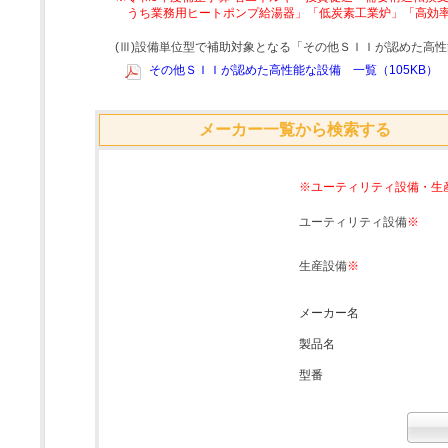
うち業務用ヒートポンプ給湯器」「低炭素工業炉」「高効
(Ⅲ)設備単位型で補助対象となる「その他ＳＩＩが認めた高
その他ＳＩＩが認めた高性能な設備 一覧（105KB）
メーカー一覧から検索する
※ユーティリティ設備・生
ユーティリティ設備
※
生産設備
※
メーカー名
製品名
型番