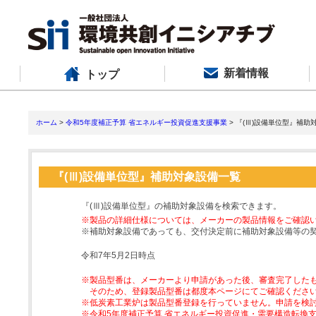
新着情報
トップ
ホーム
>
令和5年度補正予算 省エネルギー投資促進支援事業
> 『(Ⅲ)設備単位型』補助
『(Ⅲ)設備単位型』補助対象設備一覧
『(Ⅲ)設備単位型』の補助対象設備を検索できます。
※製品の詳細仕様については、メーカーの製品情報をご確認
※補助対象設備であっても、交付決定前に補助対象設備等の
令和7年5月2日時点
※製品型番は、メーカーより申請があった後、審査完了した
そのため、登録製品型番は都度本ページにてご確認くださ
※低炭素工業炉は製品型番登録を行っていません。申請を検
※令和5年度補正予算 省エネルギー投資促進・需要構造転換