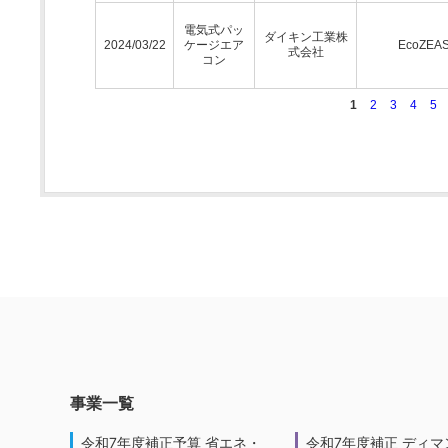
電気式パッ
ダイキン工業株
2024/03/22
ケージエア
EcoZEA
式会社
コン
1
2
3
4
5
事業一覧
令和7年度補正予算 省エネ・
令和7年度補正 ディマ