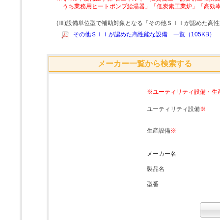
うち業務用ヒートポンプ給湯器」「低炭素工業炉」「高効
(Ⅲ)設備単位型で補助対象となる「その他ＳＩＩが認めた高
その他ＳＩＩが認めた高性能な設備 一覧（105KB）
メーカー一覧から検索する
※ユーティリティ設備・生
ユーティリティ設備
※
生産設備
※
メーカー名
製品名
型番