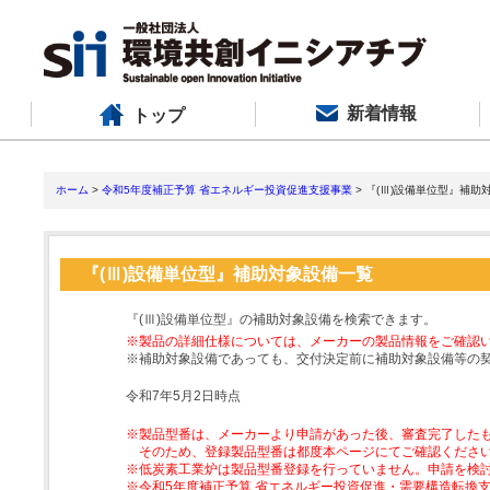
新着情報
トップ
ホーム
>
令和5年度補正予算 省エネルギー投資促進支援事業
> 『(Ⅲ)設備単位型』補助
『(Ⅲ)設備単位型』補助対象設備一覧
『(Ⅲ)設備単位型』の補助対象設備を検索できます。
※製品の詳細仕様については、メーカーの製品情報をご確認
※補助対象設備であっても、交付決定前に補助対象設備等の
令和7年5月2日時点
※製品型番は、メーカーより申請があった後、審査完了した
そのため、登録製品型番は都度本ページにてご確認くださ
※低炭素工業炉は製品型番登録を行っていません。申請を検
※令和5年度補正予算 省エネルギー投資促進・需要構造転換