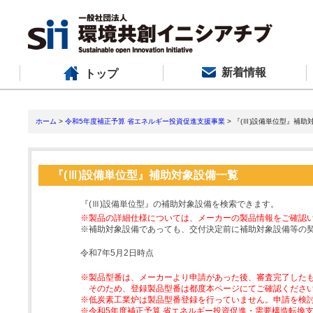
新着情報
トップ
ホーム
>
令和5年度補正予算 省エネルギー投資促進支援事業
> 『(Ⅲ)設備単位型』補助
『(Ⅲ)設備単位型』補助対象設備一覧
『(Ⅲ)設備単位型』の補助対象設備を検索できます。
※製品の詳細仕様については、メーカーの製品情報をご確認
※補助対象設備であっても、交付決定前に補助対象設備等の
令和7年5月2日時点
※製品型番は、メーカーより申請があった後、審査完了した
そのため、登録製品型番は都度本ページにてご確認くださ
※低炭素工業炉は製品型番登録を行っていません。申請を検
※令和5年度補正予算 省エネルギー投資促進・需要構造転換