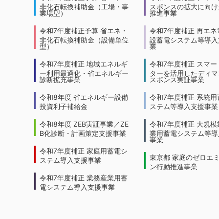
非化石転換補助金（工場・事
スポンスの拡大に向けた
業場型）
推進事業
令和7年度補正予算 省エネ・
令和7年度補正 再エネ
非化石転換補助金（設備単位
設蓄電システム等導入
型）
業
令和7年度補正 地域エネルギ
令和7年度補正 スマー
ー利用最適化・省エネルギー
ターを活用したディマ
診断拡充事業
スポンス実証事業
令和8年度 省エネルギー設備
令和7年度補正 系統用
投資利子補給金
ステム等導入支援事業
令和8年度 ZEB実証事業／ZE
令和7年度補正 大規模
B化診断・計画策定支援事業
業用蓄電システム等導
事業
令和7年度補正 家庭用蓄電シ
東京都 家庭のゼロエ
ステム導入支援事業
ン行動推進事業
令和7年度補正 業務産業用蓄
電システム導入支援事業