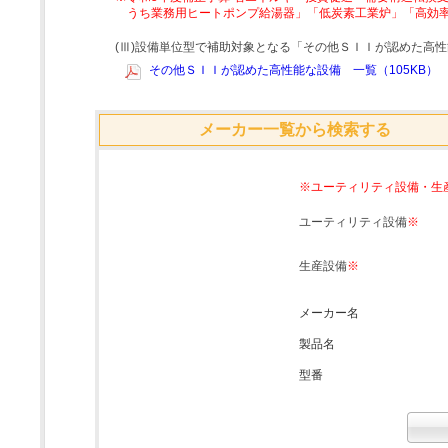
うち業務用ヒートポンプ給湯器」「低炭素工業炉」「高効
(Ⅲ)設備単位型で補助対象となる「その他ＳＩＩが認めた高
その他ＳＩＩが認めた高性能な設備 一覧（105KB）
メーカー一覧から検索する
※ユーティリティ設備・生
ユーティリティ設備
※
生産設備
※
メーカー名
製品名
型番