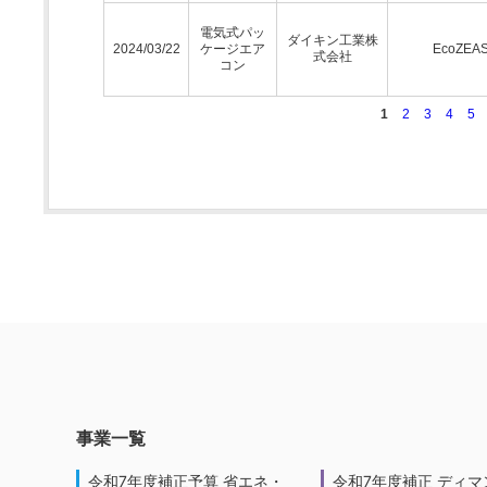
電気式パッ
ダイキン工業株
2024/03/22
ケージエア
EcoZEA
式会社
コン
1
2
3
4
5
事業一覧
令和7年度補正予算 省エネ・
令和7年度補正 ディマ