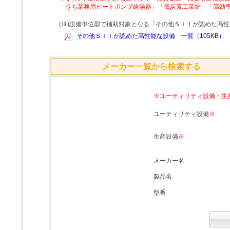
うち業務用ヒートポンプ給湯器」「低炭素工業炉」「高効
(Ⅲ)設備単位型で補助対象となる「その他ＳＩＩが認めた高
その他ＳＩＩが認めた高性能な設備 一覧（105KB）
メーカー一覧から検索する
※ユーティリティ設備・生
ユーティリティ設備
※
生産設備
※
メーカー名
製品名
型番