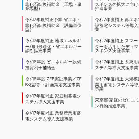
非化石転換補助金（工場・事
スポンスの拡大に向けた
業場型）
推進事業
令和7年度補正予算 省エネ・
令和7年度補正 再エネ
非化石転換補助金（設備単位
設蓄電システム等導入
型）
業
令和7年度補正 地域エネルギ
令和7年度補正 スマー
ー利用最適化・省エネルギー
ターを活用したディマ
診断拡充事業
スポンス実証事業
令和8年度 省エネルギー設備
令和7年度補正 系統用
投資利子補給金
ステム等導入支援事業
令和8年度 ZEB実証事業／ZE
令和7年度補正 大規模
B化診断・計画策定支援事業
業用蓄電システム等導
事業
令和7年度補正 家庭用蓄電シ
東京都 家庭のゼロエ
ステム導入支援事業
ン行動推進事業
令和7年度補正 業務産業用蓄
電システム導入支援事業