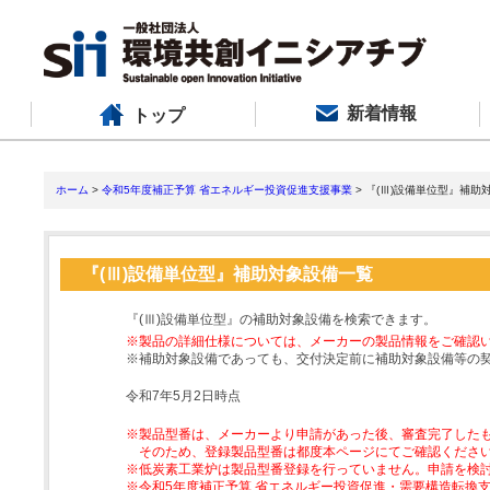
新着情報
トップ
ホーム
>
令和5年度補正予算 省エネルギー投資促進支援事業
> 『(Ⅲ)設備単位型』補助
『(Ⅲ)設備単位型』補助対象設備一覧
『(Ⅲ)設備単位型』の補助対象設備を検索できます。
※製品の詳細仕様については、メーカーの製品情報をご確認
※補助対象設備であっても、交付決定前に補助対象設備等の
令和7年5月2日時点
※製品型番は、メーカーより申請があった後、審査完了した
そのため、登録製品型番は都度本ページにてご確認くださ
※低炭素工業炉は製品型番登録を行っていません。申請を検
※令和5年度補正予算 省エネルギー投資促進・需要構造転換