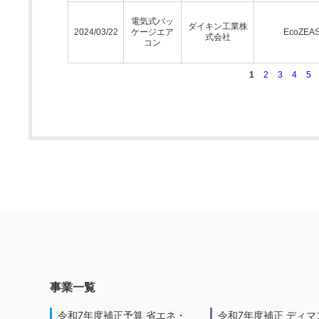
電気式パッ
ダイキン工業株
2024/03/22
ケージエア
EcoZEA
式会社
コン
1
2
3
4
5
事業一覧
令和7年度補正予算 省エネ・
令和7年度補正 ディマ