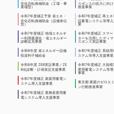
非化石転換補助金（工場・事
スポンスの拡大に向けた
業場型）
推進事業
令和7年度補正予算 省エネ・
令和7年度補正 再エネ
非化石転換補助金（設備単位
設蓄電システム等導入
型）
業
令和7年度補正 地域エネルギ
令和7年度補正 スマー
ー利用最適化・省エネルギー
ターを活用したディマ
診断拡充事業
スポンス実証事業
令和8年度 省エネルギー設備
令和7年度補正 系統用
投資利子補給金
ステム等導入支援事業
令和8年度 ZEB実証事業／ZE
令和7年度補正 大規模
B化診断・計画策定支援事業
業用蓄電システム等導
事業
令和7年度補正 家庭用蓄電シ
東京都 家庭のゼロエ
ステム導入支援事業
ン行動推進事業
令和7年度補正 業務産業用蓄
電システム導入支援事業