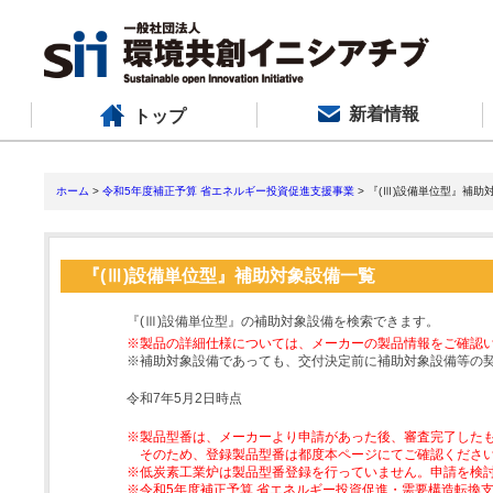
新着情報
トップ
ホーム
>
令和5年度補正予算 省エネルギー投資促進支援事業
> 『(Ⅲ)設備単位型』補助
『(Ⅲ)設備単位型』補助対象設備一覧
『(Ⅲ)設備単位型』の補助対象設備を検索できます。
※製品の詳細仕様については、メーカーの製品情報をご確認
※補助対象設備であっても、交付決定前に補助対象設備等の
令和7年5月2日時点
※製品型番は、メーカーより申請があった後、審査完了した
そのため、登録製品型番は都度本ページにてご確認くださ
※低炭素工業炉は製品型番登録を行っていません。申請を検
※令和5年度補正予算 省エネルギー投資促進・需要構造転換