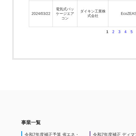
電気式パッ
ダイキン工業株
2024/03/22
ケージエア
EcoZEA
式会社
コン
1
2
3
4
5
事業一覧
令和7年度補正予算 省エネ・
令和7年度補正 ディマ