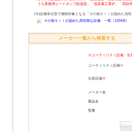
うち業務用ヒートポンプ給湯器」「低炭素工業炉」「高効
(Ⅲ)設備単位型で補助対象となる「その他ＳＩＩが認めた高
その他ＳＩＩが認めた高性能な設備 一覧（105KB）
メーカー一覧から検索する
※ユーティリティ設備・生
ユーティリティ設備
※
生産設備
※
メーカー名
製品名
型番