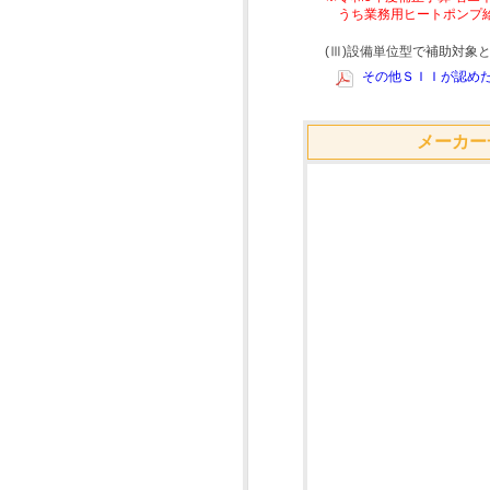
うち業務用ヒートポンプ
(Ⅲ)設備単位型で補助対
その他ＳＩＩが認めた
メーカー