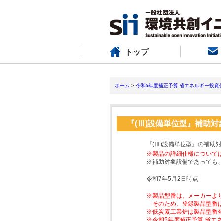
トップ
ホーム
>
令和5年度補正予算 省エネルギー投資
『(Ⅲ)設備単位型』補助
『(Ⅲ)設備単位型』の補助
※製品の詳細仕様について
※補助対象設備であっても
令和7年5月2日時点
※製品型番は、メーカーよ
そのため、登録製品型番
※低炭素工業炉は製品型番
※令和5年度補正予算 省エ