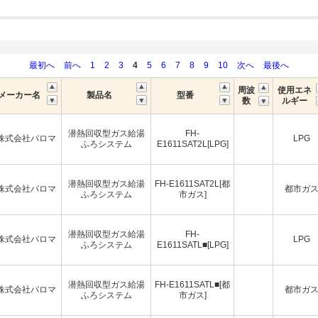
最初へ
前へ
1
2
3
4
5
6
7
8
9
10
次へ
最後へ
周波
使用エネ
メーカー名
製品名
型番
数
ルギー
潜熱回収型ガス給湯
FH-
株式会社パロマ
LPG
ふろシステム
E1611SAT2L[LPG]
潜熱回収型ガス給湯
FH-E1611SAT2L[都
株式会社パロマ
都市ガ
ふろシステム
市ガス]
潜熱回収型ガス給湯
FH-
株式会社パロマ
LPG
ふろシステム
E1611SATL■[LPG]
潜熱回収型ガス給湯
FH-E1611SATL■[都
株式会社パロマ
都市ガ
ふろシステム
市ガス]