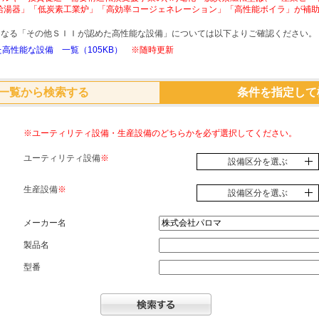
給湯器」「低炭素工業炉」「高効率コージェネレーション」「高性能ボイラ」が補
象となる「その他ＳＩＩが認めた高性能な設備」については以下よりご確認ください。
高性能な設備 一覧（105KB）
※随時更新
一覧から検索する
条件を指定して
※ユーティリティ設備・生産設備のどちらかを必ず選択してください。
ユーティリティ設備
※
設備区分を選ぶ
生産設備
※
設備区分を選ぶ
メーカー名
製品名
型番