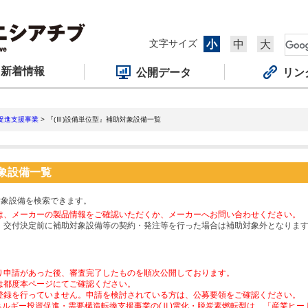
文字サイズ
小
中
大
新着情報
公開データ
リン
促進支援事業
> 『(Ⅲ)設備単位型』補助対象設備一覧
対象設備一覧
対象設備を検索できます。
は、メーカーの製品情報をご確認いただくか、メーカーへお問い合わせください。
、交付決定前に補助対象設備等の契約・発注等を行った場合は補助対象外となりま
り申請があった後、審査完了したものを順次公開しております。
は都度本ページにてご確認ください。
登録を行っていません。申請を検討されている方は、公募要領をご確認ください。
ネルギー投資促進・需要構造転換支援事業の(Ⅱ)電化・脱炭素燃転型は、「産業ヒ