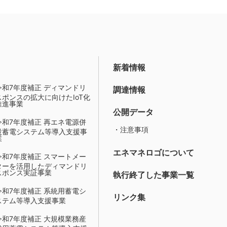
新着情報
令和7年度補正 ディマンドリ
調達情報
スポンスの拡大に向けたIoT化
推進事業
公開データ
令和7年度補正 再エネ電源併
・注意事項
設蓄電システム等導入支援事
業
エネマネロゴについて
令和7年度補正 スマートメー
ターを活用したディマンドリ
スポンス実証事業
執行終了した事業一覧
令和7年度補正 系統用蓄電シ
リンク集
ステム等導入支援事業
令和7年度補正 大規模業務産