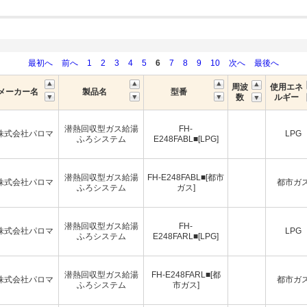
最初へ
前へ
1
2
3
4
5
6
7
8
9
10
次へ
最後へ
周波
使用エネ
メーカー名
製品名
型番
数
ルギー
潜熱回収型ガス給湯
FH-
株式会社パロマ
LPG
ふろシステム
E248FABL■[LPG]
潜熱回収型ガス給湯
FH-E248FABL■[都市
株式会社パロマ
都市ガ
ふろシステム
ガス]
潜熱回収型ガス給湯
FH-
株式会社パロマ
LPG
ふろシステム
E248FARL■[LPG]
潜熱回収型ガス給湯
FH-E248FARL■[都
株式会社パロマ
都市ガ
ふろシステム
市ガス]