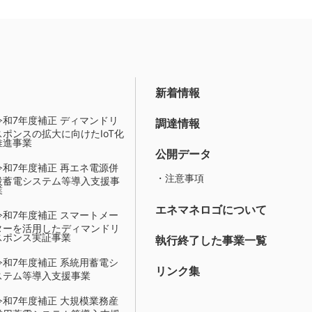
新着情報
令和7年度補正 ディマンドリ
調達情報
スポンスの拡大に向けたIoT化
推進事業
公開データ
令和7年度補正 再エネ電源併
・注意事項
設蓄電システム等導入支援事
業
エネマネロゴについて
令和7年度補正 スマートメー
ターを活用したディマンドリ
スポンス実証事業
執行終了した事業一覧
令和7年度補正 系統用蓄電シ
リンク集
ステム等導入支援事業
令和7年度補正 大規模業務産