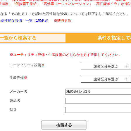
給湯器」「低炭素工業炉」「高効率コージェネレーション」「高性能ボイラ」が補
象となる「その他ＳＩＩが認めた高性能な設備」については以下よりご確認ください。
高性能な設備 一覧（105KB）
※随時更新
一覧から検索する
条件を指定して
※ユーティリティ設備・生産設備のどちらかを必ず選択してください。
ユーティリティ設備
※
設備区分を選ぶ
生産設備
※
設備区分を選ぶ
メーカー名
製品名
型番