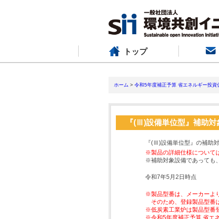
トップ
ホーム
>
令和5年度補正予算 省エネルギー投資
『(Ⅲ)設備単位型』補助
『(Ⅲ)設備単位型』の補助
※製品の詳細仕様について
※補助対象設備であっても
令和7年5月2日時点
※製品型番は、メーカーよ
そのため、登録製品型番
※低炭素工業炉は製品型番
※令和5年度補正予算 省エ