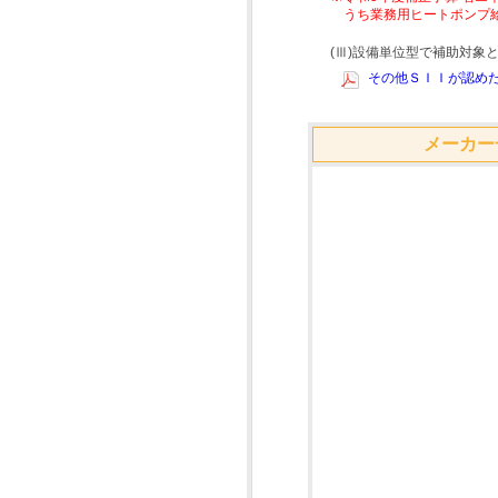
うち業務用ヒートポンプ
(Ⅲ)設備単位型で補助対
その他ＳＩＩが認めた
メーカー