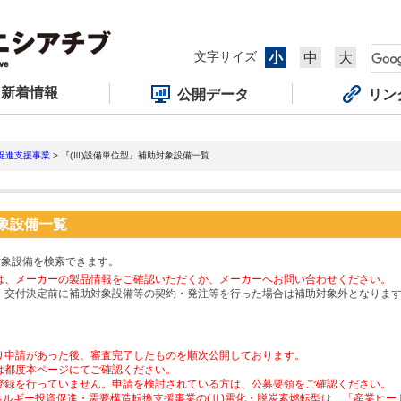
文字サイズ
小
中
大
新着情報
公開データ
リン
促進支援事業
> 『(Ⅲ)設備単位型』補助対象設備一覧
対象設備一覧
対象設備を検索できます。
は、メーカーの製品情報をご確認いただくか、メーカーへお問い合わせください。
、交付決定前に補助対象設備等の契約・発注等を行った場合は補助対象外となりま
り申請があった後、審査完了したものを順次公開しております。
は都度本ページにてご確認ください。
登録を行っていません。申請を検討されている方は、公募要領をご確認ください。
ネルギー投資促進・需要構造転換支援事業の(Ⅱ)電化・脱炭素燃転型は、「産業ヒ