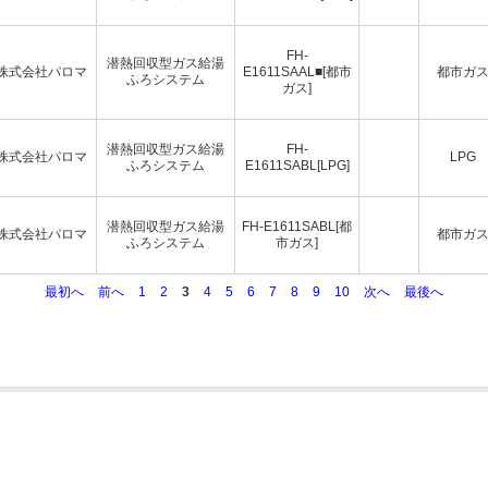
FH-
潜熱回収型ガス給湯
株式会社パロマ
E1611SAAL■[都市
都市ガ
ふろシステム
ガス]
潜熱回収型ガス給湯
FH-
株式会社パロマ
LPG
ふろシステム
E1611SABL[LPG]
潜熱回収型ガス給湯
FH-E1611SABL[都
株式会社パロマ
都市ガ
ふろシステム
市ガス]
最初へ
前へ
1
2
3
4
5
6
7
8
9
10
次へ
最後へ