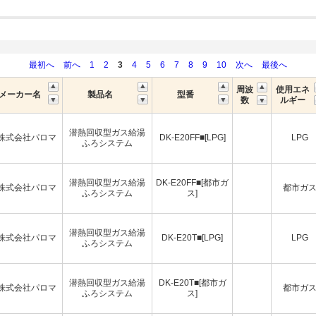
最初へ
前へ
1
2
3
4
5
6
7
8
9
10
次へ
最後へ
周波
使用エネ
メーカー名
製品名
型番
数
ルギー
潜熱回収型ガス給湯
株式会社パロマ
DK-E20FF■[LPG]
LPG
ふろシステム
潜熱回収型ガス給湯
DK-E20FF■[都市ガ
株式会社パロマ
都市ガ
ふろシステム
ス]
潜熱回収型ガス給湯
株式会社パロマ
DK-E20T■[LPG]
LPG
ふろシステム
潜熱回収型ガス給湯
DK-E20T■[都市ガ
株式会社パロマ
都市ガ
ふろシステム
ス]