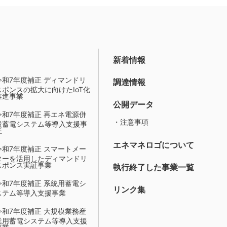
新着情報
令和7年度補正 ディマンドリ
調達情報
スポンスの拡大に向けたIoT化
推進事業
公開データ
令和7年度補正 再エネ電源併
・注意事項
設蓄電システム等導入支援事
業
エネマネロゴについて
令和7年度補正 スマートメー
ターを活用したディマンドリ
スポンス実証事業
執行終了した事業一覧
令和7年度補正 系統用蓄電シ
リンク集
ステム等導入支援事業
令和7年度補正 大規模業務産
業用蓄電システム等導入支援
事業