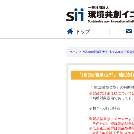
トップ
ホーム
>
令和5年度補正予算 省エネルギー投資
『(Ⅲ)設備単位型』補助
『(Ⅲ)設備単位型』の補助
※製品の詳細仕様について
※補助対象設備であっても
令和7年5月2日時点
※製品型番は、メーカーよ
そのため、登録製品型番
※低炭素工業炉は製品型番
※令和5年度補正予算 省エ