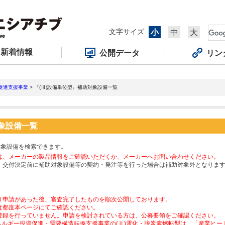
文字サイズ
小
中
大
新着情報
公開データ
リン
促進支援事業
> 『(Ⅲ)設備単位型』補助対象設備一覧
対象設備一覧
対象設備を検索できます。
は、メーカーの製品情報をご確認いただくか、メーカーへお問い合わせください。
、交付決定前に補助対象設備等の契約・発注等を行った場合は補助対象外となりま
り申請があった後、審査完了したものを順次公開しております。
は都度本ページにてご確認ください。
登録を行っていません。申請を検討されている方は、公募要領をご確認ください。
ネルギー投資促進・需要構造転換支援事業の(Ⅱ)電化・脱炭素燃転型は、「産業ヒ