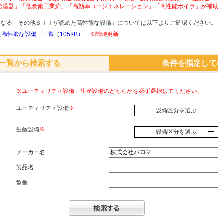
給湯器」「低炭素工業炉」「高効率コージェネレーション」「高性能ボイラ」が補
象となる「その他ＳＩＩが認めた高性能な設備」については以下よりご確認ください。
高性能な設備 一覧（105KB）
※随時更新
一覧から検索する
条件を指定して
※ユーティリティ設備・生産設備のどちらかを必ず選択してください。
ユーティリティ設備
※
設備区分を選ぶ
生産設備
※
設備区分を選ぶ
メーカー名
製品名
型番