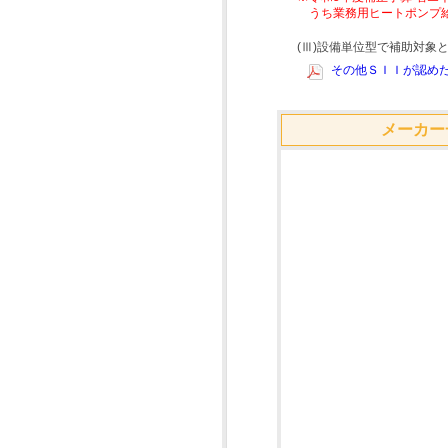
うち業務用ヒートポンプ
(Ⅲ)設備単位型で補助対
その他ＳＩＩが認めた
メーカー