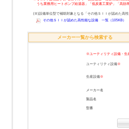
うち業務用ヒートポンプ給湯器」「低炭素工業炉」「高効
(Ⅲ)設備単位型で補助対象となる「その他ＳＩＩが認めた高
その他ＳＩＩが認めた高性能な設備 一覧（105KB）
メーカー一覧から検索する
※ユーティリティ設備・生
ユーティリティ設備
※
生産設備
※
メーカー名
製品名
型番