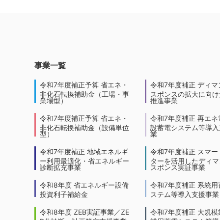
事業一覧
令和7年度補正予算 省エネ・
令和7年度補正 ディマ
非化石転換補助金（工場・事
スポンスの拡大に向けた
業場型）
推進事業
令和7年度補正予算 省エネ・
令和7年度補正 再エネ
非化石転換補助金（設備単位
設蓄電システム等導入
型）
業
令和7年度補正 地域エネルギ
令和7年度補正 スマー
ー利用最適化・省エネルギー
ターを活用したディマ
診断拡充事業
スポンス実証事業
令和8年度 省エネルギー設備
令和7年度補正 系統用
投資利子補給金
ステム等導入支援事業
令和8年度 ZEB実証事業／ZE
令和7年度補正 大規模