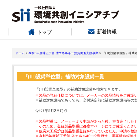
新着情報
トップ
ホーム
>
令和5年度補正予算 省エネルギー投資促進支援事業
> 『(Ⅲ)設備単位型』補助
『(Ⅲ)設備単位型』補助対象設備一覧
『(Ⅲ)設備単位型』の補助対象設備を検索できます。
※製品の詳細仕様については、メーカーの製品情報をご確認
※補助対象設備であっても、交付決定前に補助対象設備等の
令和7年5月2日時点
※製品型番は、メーカーより申請があった後、審査完了した
そのため、登録製品型番は都度本ページにてご確認くださ
※低炭素工業炉は製品型番登録を行っていません。申請を検
※令和5年度補正予算 省エネルギー投資促進・需要構造転換