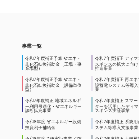
事業一覧
令和7年度補正予算 省エネ・
令和7年度補正 ディマ
非化石転換補助金（工場・事
スポンスの拡大に向けた
業場型）
推進事業
令和7年度補正予算 省エネ・
令和7年度補正 再エネ
非化石転換補助金（設備単位
設蓄電システム等導入
型）
業
令和7年度補正 地域エネルギ
令和7年度補正 スマー
ー利用最適化・省エネルギー
ターを活用したディマ
診断拡充事業
スポンス実証事業
令和8年度 省エネルギー設備
令和7年度補正 系統用
投資利子補給金
ステム等導入支援事業
令和8年度 ZEB実証事業／ZE
令和7年度補正 大規模