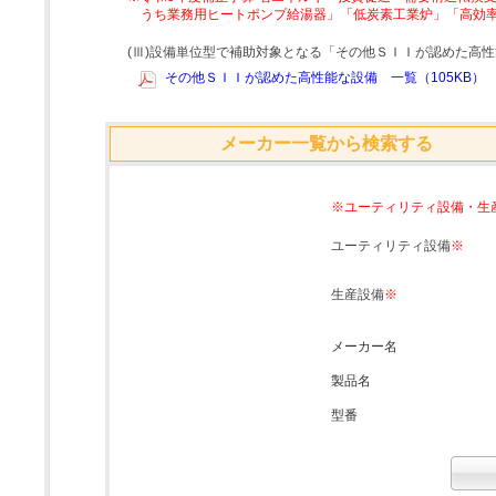
うち業務用ヒートポンプ給湯器」「低炭素工業炉」「高効
(Ⅲ)設備単位型で補助対象となる「その他ＳＩＩが認めた高
その他ＳＩＩが認めた高性能な設備 一覧（105KB）
メーカー一覧から検索する
※ユーティリティ設備・生
ユーティリティ設備
※
生産設備
※
メーカー名
製品名
型番