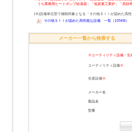
うち業務用ヒートポンプ給湯器」「低炭素工業炉」「高効
(Ⅲ)設備単位型で補助対象となる「その他ＳＩＩが認めた高
その他ＳＩＩが認めた高性能な設備 一覧（105KB）
メーカー一覧から検索する
※ユーティリティ設備・生
ユーティリティ設備
※
生産設備
※
メーカー名
製品名
型番