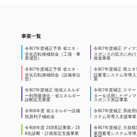
事業一覧
令和7年度補正予算 省エネ・
令和7年度補正 ディマ
非化石転換補助金（工場・事
スポンスの拡大に向けた
業場型）
推進事業
令和7年度補正予算 省エネ・
令和7年度補正 再エネ
非化石転換補助金（設備単位
設蓄電システム等導入
型）
業
令和7年度補正 地域エネルギ
令和7年度補正 スマー
ー利用最適化・省エネルギー
ターを活用したディマ
診断拡充事業
スポンス実証事業
令和8年度 省エネルギー設備
令和7年度補正 系統用
投資利子補給金
ステム等導入支援事業
令和8年度 ZEB実証事業／ZE
令和7年度補正 大規模
B化診断・計画策定支援事業
業用蓄電システム等導
事業