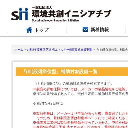
新着情報
トップ
ホーム
>
令和5年度補正予算 省エネルギー投資促進支援事業
> 『(Ⅲ)設備単位型』補助
『(Ⅲ)設備単位型』補助対象設備一覧
『(Ⅲ)設備単位型』の補助対象設備を検索できます。
※製品の詳細仕様については、メーカーの製品情報をご確認
※補助対象設備であっても、交付決定前に補助対象設備等の
令和7年5月2日時点
※製品型番は、メーカーより申請があった後、審査完了した
そのため、登録製品型番は都度本ページにてご確認くださ
※低炭素工業炉は製品型番登録を行っていません。申請を検
※令和5年度補正予算 省エネルギー投資促進・需要構造転換