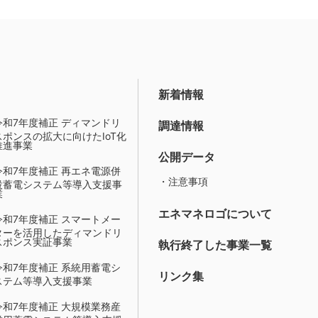
新着情報
令和7年度補正 ディマンドリ
調達情報
スポンスの拡大に向けたIoT化
推進事業
公開データ
令和7年度補正 再エネ電源併
・注意事項
設蓄電システム等導入支援事
業
エネマネロゴについて
令和7年度補正 スマートメー
ターを活用したディマンドリ
スポンス実証事業
執行終了した事業一覧
令和7年度補正 系統用蓄電シ
リンク集
ステム等導入支援事業
令和7年度補正 大規模業務産