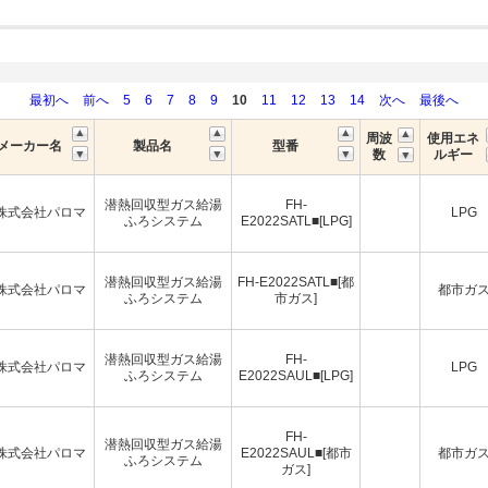
最初へ
前へ
5
6
7
8
9
10
11
12
13
14
次へ
最後へ
周波
使用エネ
メーカー名
製品名
型番
数
ルギー
潜熱回収型ガス給湯
FH-
株式会社パロマ
LPG
ふろシステム
E2022SATL■[LPG]
潜熱回収型ガス給湯
FH-E2022SATL■[都
株式会社パロマ
都市ガ
ふろシステム
市ガス]
潜熱回収型ガス給湯
FH-
株式会社パロマ
LPG
ふろシステム
E2022SAUL■[LPG]
FH-
潜熱回収型ガス給湯
株式会社パロマ
E2022SAUL■[都市
都市ガ
ふろシステム
ガス]