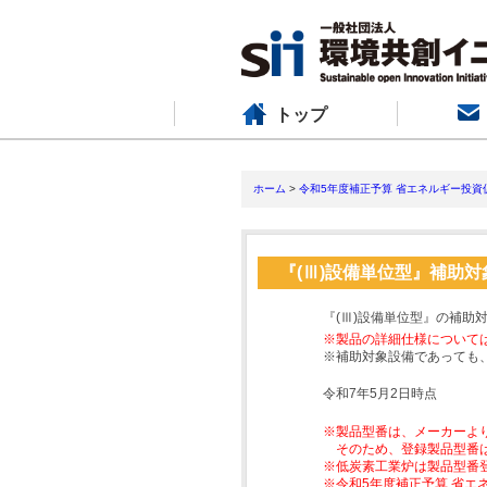
トップ
ホーム
>
令和5年度補正予算 省エネルギー投資
『(Ⅲ)設備単位型』補助
『(Ⅲ)設備単位型』の補助
※製品の詳細仕様について
※補助対象設備であっても
令和7年5月2日時点
※製品型番は、メーカーよ
そのため、登録製品型番
※低炭素工業炉は製品型番
※令和5年度補正予算 省エ