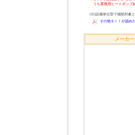
うち業務用ヒートポンプ
(Ⅲ)設備単位型で補助対
その他ＳＩＩが認めた
メーカー