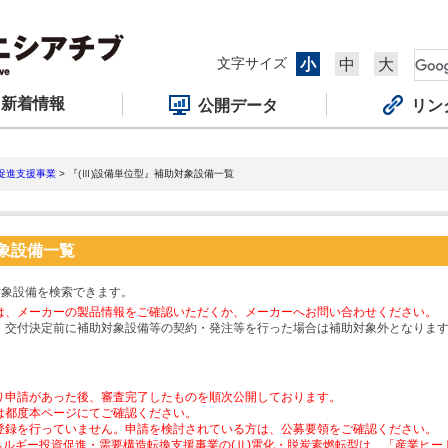
文字サイズ
小
中
大
新着情報
公開データ
リン
促進支援事業
> 『(Ⅲ)設備単位型』補助対象設備一覧
対象設備一覧
対象設備を検索できます。
は、メーカーの製品情報をご確認いただくか、メーカーへお問い合わせください。
、交付決定前に補助対象設備等の契約・発注等を行った場合は補助対象外となりま
り申請があった後、審査完了したものを順次公開しております。
は都度本ページにてご確認ください。
登録を行っていません。申請を検討されている方は、公募要領をご確認ください。
ネルギー投資促進・需要構造転換支援事業の(Ⅱ)電化・脱炭素燃転型は、「産業ヒ