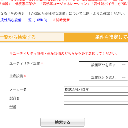
給湯器」「低炭素工業炉」「高効率コージェネレーション」「高性能ボイラ」が補
象となる「その他ＳＩＩが認めた高性能な設備」については以下よりご確認ください。
高性能な設備 一覧（105KB）
※随時更新
一覧から検索する
条件を指定して
※ユーティリティ設備・生産設備のどちらかを必ず選択してください。
ユーティリティ設備
※
設備区分を選ぶ
生産設備
※
設備区分を選ぶ
メーカー名
製品名
型番