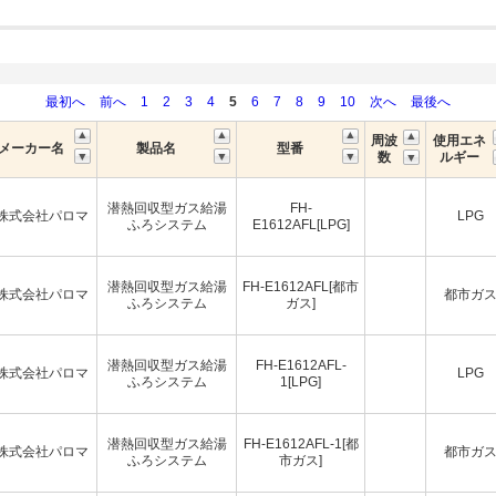
最初へ
前へ
1
2
3
4
5
6
7
8
9
10
次へ
最後へ
周波
使用エネ
メーカー名
製品名
型番
数
ルギー
潜熱回収型ガス給湯
FH-
株式会社パロマ
LPG
ふろシステム
E1612AFL[LPG]
潜熱回収型ガス給湯
FH-E1612AFL[都市
株式会社パロマ
都市ガ
ふろシステム
ガス]
潜熱回収型ガス給湯
FH-E1612AFL-
株式会社パロマ
LPG
ふろシステム
1[LPG]
潜熱回収型ガス給湯
FH-E1612AFL-1[都
株式会社パロマ
都市ガ
ふろシステム
市ガス]