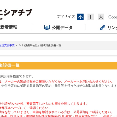
文字サイズ
小
中
大
新着情報
公開データ
リン
促進支援事業
> 『(Ⅲ)設備単位型』補助対象設備一覧
対象設備一覧
対象設備を検索できます。
は、メーカーの製品情報をご確認いただくか、メーカーへお問い合わせください。
、交付決定前に補助対象設備等の契約・発注等を行った場合は補助対象外となりま
り申請があった後、審査完了したものを順次公開しております。
は都度本ページにてご確認ください。
登録を行っていません。申請を検討されている方は、公募要領をご確認ください。
ネルギー投資促進・需要構造転換支援事業の(Ⅱ)電化・脱炭素燃転型は、「産業ヒ