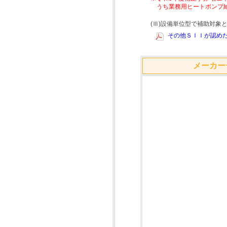
うち業務用ヒートポンプ
(Ⅲ)設備単位型で補助対
その他ＳＩＩが認めた
メーカー