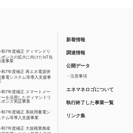
新着情報
令和7年度補正 ディマンドリ
調達情報
スポンスの拡大に向けたIoT化
推進事業
公開データ
令和7年度補正 再エネ電源併
・注意事項
設蓄電システム等導入支援事
業
エネマネロゴについて
令和7年度補正 スマートメー
ターを活用したディマンドリ
スポンス実証事業
執行終了した事業一覧
令和7年度補正 系統用蓄電シ
リンク集
ステム等導入支援事業
令和7年度補正 大規模業務産