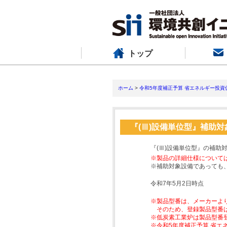
トップ
ホーム
>
令和5年度補正予算 省エネルギー投資
『(Ⅲ)設備単位型』補助
『(Ⅲ)設備単位型』の補助
※製品の詳細仕様について
※補助対象設備であっても
令和7年5月2日時点
※製品型番は、メーカーよ
そのため、登録製品型番
※低炭素工業炉は製品型番
※令和5年度補正予算 省エ