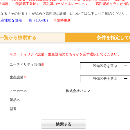
給湯器」「低炭素工業炉」「高効率コージェネレーション」「高性能ボイラ」が補
象となる「その他ＳＩＩが認めた高性能な設備」については以下よりご確認ください。
高性能な設備 一覧（105KB）
※随時更新
一覧から検索する
条件を指定して
※ユーティリティ設備・生産設備のどちらかを必ず選択してください。
ユーティリティ設備
※
設備区分を選ぶ
生産設備
※
設備区分を選ぶ
メーカー名
製品名
型番