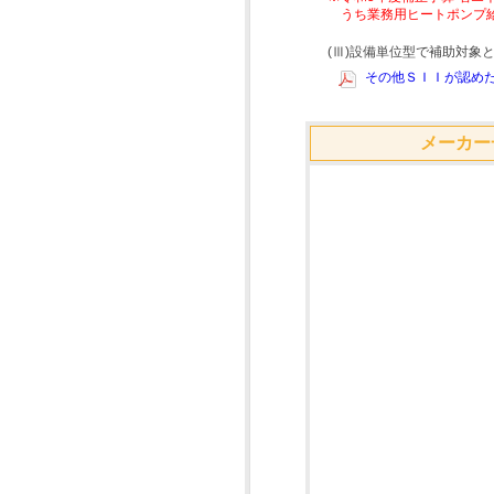
うち業務用ヒートポンプ
(Ⅲ)設備単位型で補助対
その他ＳＩＩが認めた
メーカー