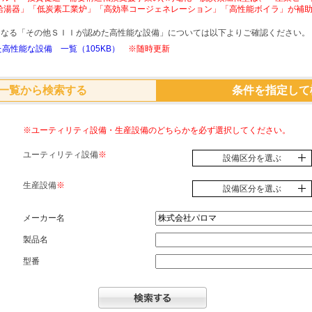
給湯器」「低炭素工業炉」「高効率コージェネレーション」「高性能ボイラ」が補
象となる「その他ＳＩＩが認めた高性能な設備」については以下よりご確認ください。
高性能な設備 一覧（105KB）
※随時更新
一覧から検索する
条件を指定して
※ユーティリティ設備・生産設備のどちらかを必ず選択してください。
ユーティリティ設備
※
設備区分を選ぶ
生産設備
※
設備区分を選ぶ
メーカー名
製品名
型番