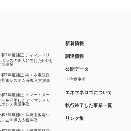
新着情報
令和7年度補正 ディマンドリ
調達情報
スポンスの拡大に向けたIoT化
推進事業
公開データ
令和7年度補正 再エネ電源併
・注意事項
設蓄電システム等導入支援事
業
エネマネロゴについて
令和7年度補正 スマートメー
ターを活用したディマンドリ
スポンス実証事業
執行終了した事業一覧
令和7年度補正 系統用蓄電シ
リンク集
ステム等導入支援事業
令和7年度補正 大規模業務産