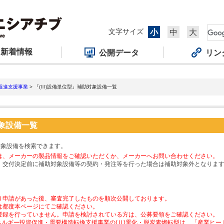
文字サイズ
小
中
大
新着情報
公開データ
リン
促進支援事業
> 『(Ⅲ)設備単位型』補助対象設備一覧
対象設備一覧
対象設備を検索できます。
は、メーカーの製品情報をご確認いただくか、メーカーへお問い合わせください。
、交付決定前に補助対象設備等の契約・発注等を行った場合は補助対象外となりま
り申請があった後、審査完了したものを順次公開しております。
は都度本ページにてご確認ください。
登録を行っていません。申請を検討されている方は、公募要領をご確認ください。
ネルギー投資促進・需要構造転換支援事業の(Ⅱ)電化・脱炭素燃転型は、「産業ヒ