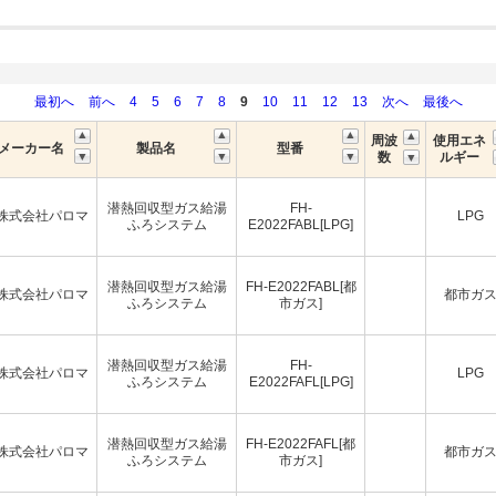
最初へ
前へ
4
5
6
7
8
9
10
11
12
13
次へ
最後へ
周波
使用エネ
メーカー名
製品名
型番
数
ルギー
潜熱回収型ガス給湯
FH-
株式会社パロマ
LPG
ふろシステム
E2022FABL[LPG]
潜熱回収型ガス給湯
FH-E2022FABL[都
株式会社パロマ
都市ガ
ふろシステム
市ガス]
潜熱回収型ガス給湯
FH-
株式会社パロマ
LPG
ふろシステム
E2022FAFL[LPG]
潜熱回収型ガス給湯
FH-E2022FAFL[都
株式会社パロマ
都市ガ
ふろシステム
市ガス]