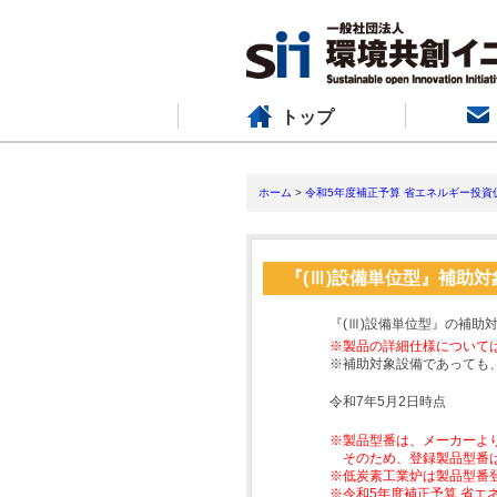
トップ
ホーム
>
令和5年度補正予算 省エネルギー投資
『(Ⅲ)設備単位型』補助
『(Ⅲ)設備単位型』の補助
※製品の詳細仕様について
※補助対象設備であっても
令和7年5月2日時点
※製品型番は、メーカーよ
そのため、登録製品型番
※低炭素工業炉は製品型番
※令和5年度補正予算 省エ