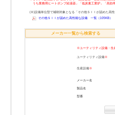
うち業務用ヒートポンプ給湯器」「低炭素工業炉」「高効
(Ⅲ)設備単位型で補助対象となる「その他ＳＩＩが認めた高
その他ＳＩＩが認めた高性能な設備 一覧（105KB）
メーカー一覧から検索する
※ユーティリティ設備・生
ユーティリティ設備
※
生産設備
※
メーカー名
製品名
型番