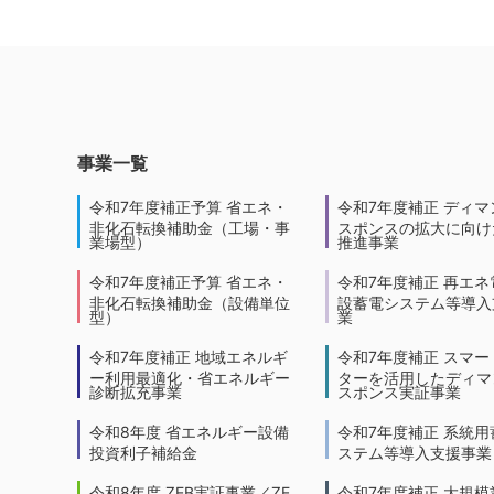
事業一覧
令和7年度補正予算 省エネ・
令和7年度補正 ディマ
非化石転換補助金（工場・事
スポンスの拡大に向けた
業場型）
推進事業
令和7年度補正予算 省エネ・
令和7年度補正 再エネ
非化石転換補助金（設備単位
設蓄電システム等導入
型）
業
令和7年度補正 地域エネルギ
令和7年度補正 スマー
ー利用最適化・省エネルギー
ターを活用したディマ
診断拡充事業
スポンス実証事業
令和8年度 省エネルギー設備
令和7年度補正 系統用
投資利子補給金
ステム等導入支援事業
令和8年度 ZEB実証事業／ZE
令和7年度補正 大規模