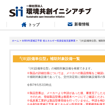
新着情報
トップ
ホーム
>
令和5年度補正予算 省エネルギー投資促進支援事業
> 『(Ⅲ)設備単位型』補助
『(Ⅲ)設備単位型』補助対象設備一覧
『(Ⅲ)設備単位型』の補助対象設備を検索できます。
※製品の詳細仕様については、メーカーの製品情報をご確認
※補助対象設備であっても、交付決定前に補助対象設備等の
令和7年5月2日時点
※製品型番は、メーカーより申請があった後、審査完了した
そのため、登録製品型番は都度本ページにてご確認くださ
※低炭素工業炉は製品型番登録を行っていません。申請を検
※令和5年度補正予算 省エネルギー投資促進・需要構造転換