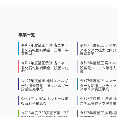
事業一覧
令和7年度補正予算 省エネ・
令和7年度補正 ディマ
非化石転換補助金（工場・事
スポンスの拡大に向けた
業場型）
推進事業
令和7年度補正予算 省エネ・
令和7年度補正 再エネ
非化石転換補助金（設備単位
設蓄電システム等導入
型）
業
令和7年度補正 地域エネルギ
令和7年度補正 スマー
ー利用最適化・省エネルギー
ターを活用したディマ
診断拡充事業
スポンス実証事業
令和8年度 省エネルギー設備
令和7年度補正 系統用
投資利子補給金
ステム等導入支援事業
令和8年度 ZEB実証事業／ZE
令和7年度補正 大規模