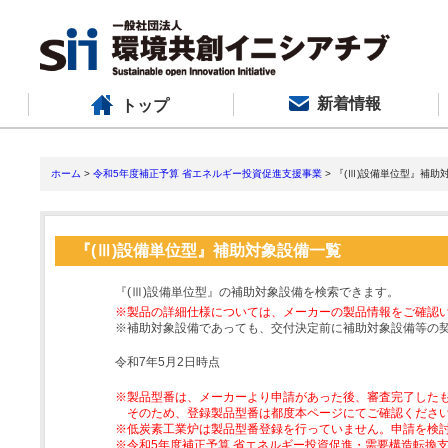
新着情報
トップ
ホーム
>
令和5年度補正予算 省エネルギー投資促進支援事業
> 『(Ⅲ)設備単位型』補助
『(Ⅲ)設備単位型』補助対象設備一覧
『(Ⅲ)設備単位型』の補助対象設備を検索できます。
※製品の詳細仕様については、メーカーの製品情報をご確認
※補助対象設備であっても、交付決定前に補助対象設備等の
令和7年5月2日時点
※製品型番は、メーカーより申請があった後、審査完了した
そのため、登録製品型番は都度本ページにてご確認くださ
※低炭素工業炉は製品型番登録を行っていません。申請を検
※令和5年度補正予算 省エネルギー投資促進・需要構造転換