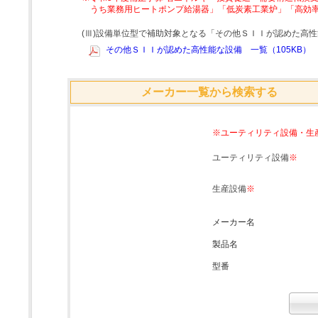
うち業務用ヒートポンプ給湯器」「低炭素工業炉」「高効
(Ⅲ)設備単位型で補助対象となる「その他ＳＩＩが認めた高
その他ＳＩＩが認めた高性能な設備 一覧（105KB）
メーカー一覧から検索する
※ユーティリティ設備・生
ユーティリティ設備
※
生産設備
※
メーカー名
製品名
型番