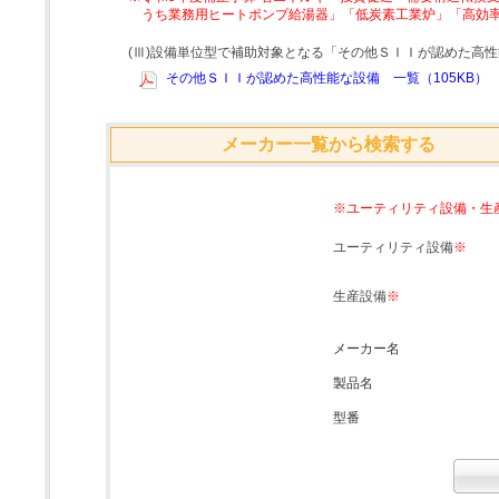
うち業務用ヒートポンプ給湯器」「低炭素工業炉」「高効
(Ⅲ)設備単位型で補助対象となる「その他ＳＩＩが認めた高
その他ＳＩＩが認めた高性能な設備 一覧（105KB）
メーカー一覧から検索する
※ユーティリティ設備・生
ユーティリティ設備
※
生産設備
※
メーカー名
製品名
型番