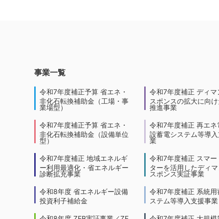
事業一覧
令和7年度補正予算 省エネ・
令和7年度補正 ディマ
非化石転換補助金（工場・事
スポンスの拡大に向けた
業場型）
推進事業
令和7年度補正予算 省エネ・
令和7年度補正 再エネ
非化石転換補助金（設備単位
設蓄電システム等導入
型）
業
令和7年度補正 地域エネルギ
令和7年度補正 スマー
ー利用最適化・省エネルギー
ターを活用したディマ
診断拡充事業
スポンス実証事業
令和8年度 省エネルギー設備
令和7年度補正 系統用
投資利子補給金
ステム等導入支援事業
令和8年度 ZEB実証事業／ZE
令和7年度補正 大規模