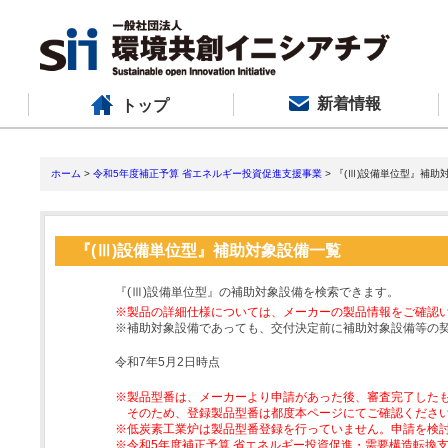
新着情報
トップ
ホーム
>
令和5年度補正予算 省エネルギー投資促進支援事業
> 『(Ⅲ)設備単位型』補助
『(Ⅲ)設備単位型』補助対象設備一覧
『(Ⅲ)設備単位型』の補助対象設備を検索できます。
※製品の詳細仕様については、メーカーの製品情報をご確認
※補助対象設備であっても、交付決定前に補助対象設備等の
令和7年5月2日時点
※製品型番は、メーカーより申請があった後、審査完了した
そのため、登録製品型番は都度本ページにてご確認くださ
※低炭素工業炉は製品型番登録を行っていません。申請を検
※令和5年度補正予算 省エネルギー投資促進・需要構造転換