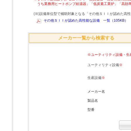
うち業務用ヒートポンプ給湯器」「低炭素工業炉」「高効
(Ⅲ)設備単位型で補助対象となる「その他ＳＩＩが認めた高
その他ＳＩＩが認めた高性能な設備 一覧（105KB）
メーカー一覧から検索する
※ユーティリティ設備・生
ユーティリティ設備
※
生産設備
※
メーカー名
製品名
型番