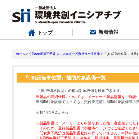
新着情報
トップ
ホーム
>
令和5年度補正予算 省エネルギー投資促進支援事業
> 『(Ⅲ)設備単位型』補助
『(Ⅲ)設備単位型』補助対象設備一覧
『(Ⅲ)設備単位型』の補助対象設備を検索できます。
※製品の詳細仕様については、メーカーの製品情報をご確認
※補助対象設備であっても、交付決定前に補助対象設備等の
令和7年5月2日時点
※製品型番は、メーカーより申請があった後、審査完了した
そのため、登録製品型番は都度本ページにてご確認くださ
※低炭素工業炉は製品型番登録を行っていません。申請を検
※令和5年度補正予算 省エネルギー投資促進・需要構造転換