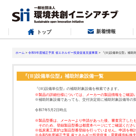
新着情報
トップ
ホーム
>
令和5年度補正予算 省エネルギー投資促進支援事業
> 『(Ⅲ)設備単位型』補助
『(Ⅲ)設備単位型』補助対象設備一覧
『(Ⅲ)設備単位型』の補助対象設備を検索できます。
※製品の詳細仕様については、メーカーの製品情報をご確認
※補助対象設備であっても、交付決定前に補助対象設備等の
令和7年5月2日時点
※製品型番は、メーカーより申請があった後、審査完了した
そのため、登録製品型番は都度本ページにてご確認くださ
※低炭素工業炉は製品型番登録を行っていません。申請を検
※令和5年度補正予算 省エネルギー投資促進・需要構造転換