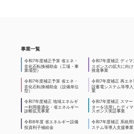
事業一覧
令和7年度補正予算 省エネ・
令和7年度補正 ディマ
非化石転換補助金（工場・事
スポンスの拡大に向けた
業場型）
推進事業
令和7年度補正予算 省エネ・
令和7年度補正 再エネ
非化石転換補助金（設備単位
設蓄電システム等導入
型）
業
令和7年度補正 地域エネルギ
令和7年度補正 スマー
ー利用最適化・省エネルギー
ターを活用したディマ
診断拡充事業
スポンス実証事業
令和8年度 省エネルギー設備
令和7年度補正 系統用
投資利子補給金
ステム等導入支援事業