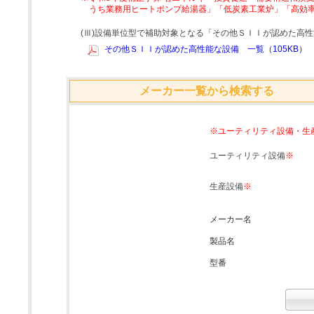
うち業務用ヒートポンプ給湯器」「低炭素工業炉」「高効
(Ⅲ)設備単位型で補助対象となる「その他ＳＩＩが認めた高
その他ＳＩＩが認めた高性能な設備 一覧（105KB）
メーカー一覧から検索する
※ユーティリティ設備・生
ユーティリティ設備
※
生産設備
※
メーカー名
製品名
型番