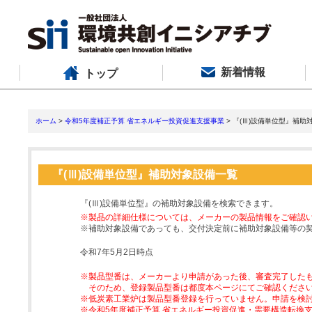
新着情報
トップ
ホーム
>
令和5年度補正予算 省エネルギー投資促進支援事業
> 『(Ⅲ)設備単位型』補助
『(Ⅲ)設備単位型』補助対象設備一覧
『(Ⅲ)設備単位型』の補助対象設備を検索できます。
※製品の詳細仕様については、メーカーの製品情報をご確認
※補助対象設備であっても、交付決定前に補助対象設備等の
令和7年5月2日時点
※製品型番は、メーカーより申請があった後、審査完了した
そのため、登録製品型番は都度本ページにてご確認くださ
※低炭素工業炉は製品型番登録を行っていません。申請を検
※令和5年度補正予算 省エネルギー投資促進・需要構造転換