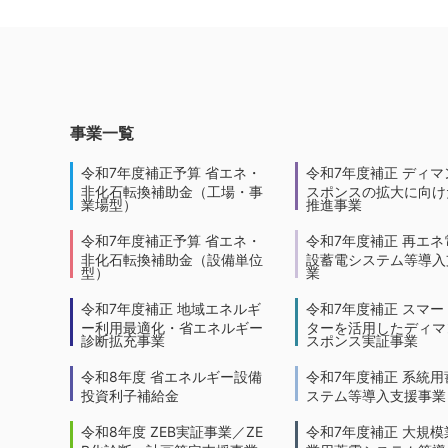
事業一覧
令和7年度補正予算 省エネ・
令和7年度補正 ディマ
非化石転換補助金（工場・事
スポンスの拡大に向けた
業場型）
推進事業
令和7年度補正予算 省エネ・
令和7年度補正 再エネ
非化石転換補助金（設備単位
設蓄電システム等導入
型）
業
令和7年度補正 地域エネルギ
令和7年度補正 スマー
ー利用最適化・省エネルギー
ターを活用したディマ
診断拡充事業
スポンス実証事業
令和8年度 省エネルギー設備
令和7年度補正 系統用
投資利子補給金
ステム等導入支援事業
令和8年度 ZEB実証事業／ZE
令和7年度補正 大規模