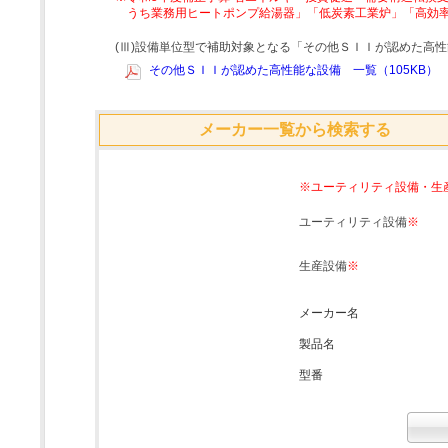
うち業務用ヒートポンプ給湯器」「低炭素工業炉」「高効
(Ⅲ)設備単位型で補助対象となる「その他ＳＩＩが認めた高
その他ＳＩＩが認めた高性能な設備 一覧（105KB）
メーカー一覧から検索する
※ユーティリティ設備・生
ユーティリティ設備
※
生産設備
※
メーカー名
製品名
型番