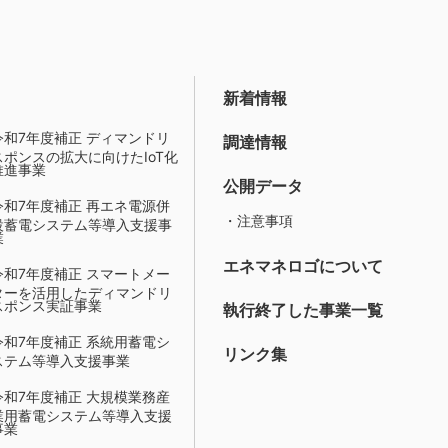
新着情報
令和7年度補正 ディマンドリ
調達情報
スポンスの拡大に向けたIoT化
推進事業
公開データ
令和7年度補正 再エネ電源併
・注意事項
設蓄電システム等導入支援事
業
エネマネロゴについて
令和7年度補正 スマートメー
ターを活用したディマンドリ
スポンス実証事業
執行終了した事業一覧
令和7年度補正 系統用蓄電シ
リンク集
ステム等導入支援事業
令和7年度補正 大規模業務産
業用蓄電システム等導入支援
事業