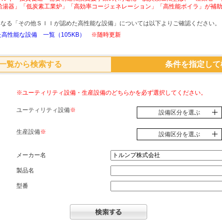
給湯器」「低炭素工業炉」「高効率コージェネレーション」「高性能ボイラ」が補
象となる「その他ＳＩＩが認めた高性能な設備」については以下よりご確認ください。
高性能な設備 一覧（105KB）
※随時更新
一覧から検索する
条件を指定して
※ユーティリティ設備・生産設備のどちらかを必ず選択してください。
ユーティリティ設備
※
設備区分を選ぶ
生産設備
※
設備区分を選ぶ
メーカー名
製品名
型番