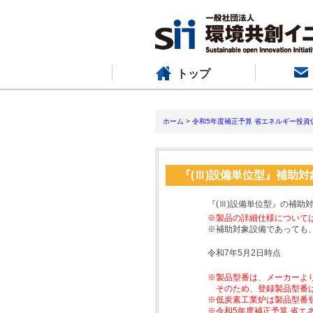
トップ
ホーム
>
令和5年度補正予算 省エネルギー投資
『(Ⅲ)設備単位型』補助
『(Ⅲ)設備単位型』の補助
※製品の詳細仕様について
※補助対象設備であっても
令和7年5月2日時点
※製品型番は、メーカーよ
そのため、登録製品型番
※低炭素工業炉は製品型番
※令和5年度補正予算 省エ