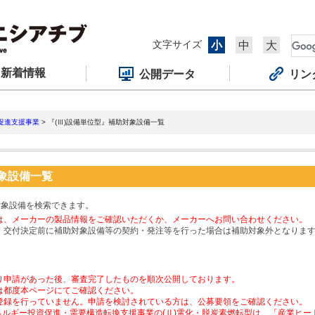
文字サイズ
小
中
大
新着情報
公開データ
リン
促進支援事業
> 『(Ⅲ)設備単位型』補助対象設備一覧
対象設備一覧
対象設備を検索できます。
は、メーカーの製品情報をご確認いただくか、メーカーへお問い合わせください。
、交付決定前に補助対象設備等の契約・発注等を行った場合は補助対象外となりま
り申請があった後、審査完了したものを順次公開しております。
は都度本ページにてご確認ください。
登録を行っていません。申請を検討されている方は、公募要領をご確認ください。
ネルギー投資促進・需要構造転換支援事業の(Ⅱ)電化・脱炭素燃転型は、「産業ヒ