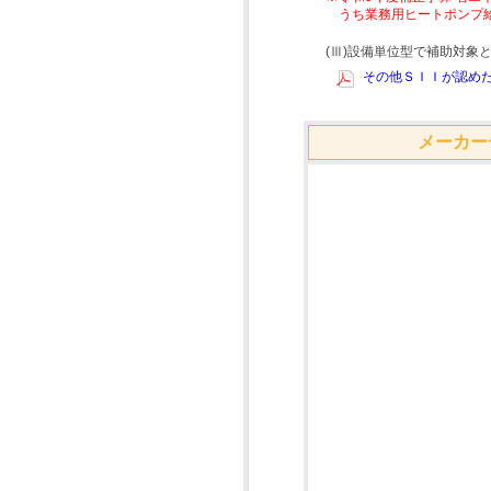
うち業務用ヒートポンプ
(Ⅲ)設備単位型で補助対
その他ＳＩＩが認めた
メーカー