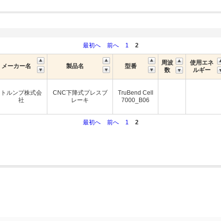
最初へ
前へ
1
2
周波
使用エネ
メーカー名
製品名
型番
数
ルギー
トルンプ株式会
CNC下降式プレスブ
TruBend Cell
社
レーキ
7000_B06
最初へ
前へ
1
2