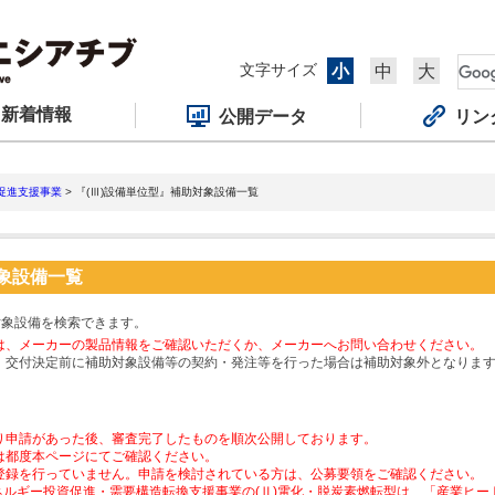
文字サイズ
小
中
大
新着情報
公開データ
リン
促進支援事業
> 『(Ⅲ)設備単位型』補助対象設備一覧
対象設備一覧
対象設備を検索できます。
は、メーカーの製品情報をご確認いただくか、メーカーへお問い合わせください。
、交付決定前に補助対象設備等の契約・発注等を行った場合は補助対象外となりま
り申請があった後、審査完了したものを順次公開しております。
は都度本ページにてご確認ください。
登録を行っていません。申請を検討されている方は、公募要領をご確認ください。
ネルギー投資促進・需要構造転換支援事業の(Ⅱ)電化・脱炭素燃転型は、「産業ヒ