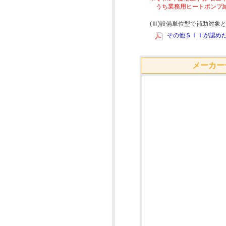
うち業務用ヒートポンプ
(Ⅲ)設備単位型で補助対
その他ＳＩＩが認めた
メーカー