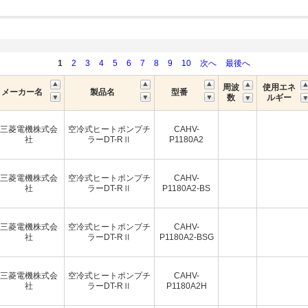
1
2
3
4
5
6
7
8
9
10
次へ
最後へ
周波
使用エネ
メーカー名
製品名
型番
数
ルギー
三菱電機株式会
空冷式ヒートポンプチ
CAHV-
社
ラーDT-RⅡ
P1180A2
三菱電機株式会
空冷式ヒートポンプチ
CAHV-
社
ラーDT-RⅡ
P1180A2-BS
三菱電機株式会
空冷式ヒートポンプチ
CAHV-
社
ラーDT-RⅡ
P1180A2-BSG
三菱電機株式会
空冷式ヒートポンプチ
CAHV-
社
ラーDT-RⅡ
P1180A2H