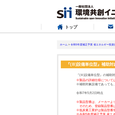
トップ
ホーム
>
令和5年度補正予算 省エネルギー投資
『(Ⅲ)設備単位型』補助
『(Ⅲ)設備単位型』の補助
※製品の詳細仕様について
※補助対象設備であっても
令和7年5月2日時点
※製品型番は、メーカーよ
そのため、登録製品型番
※低炭素工業炉は製品型番
※令和5年度補正予算 省エ