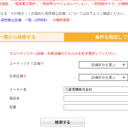
給湯器」「低炭素工業炉」「高効率コージェネレーション」「高性能ボイラ」が補
象となる「その他ＳＩＩが認めた高性能な設備」については以下よりご確認ください。
高性能な設備 一覧（105KB）
※随時更新
一覧から検索する
条件を指定して
※ユーティリティ設備・生産設備のどちらかを必ず選択してください。
ユーティリティ設備
※
設備区分を選ぶ
生産設備
※
設備区分を選ぶ
メーカー名
製品名
型番