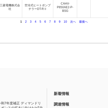
CAHV-
三菱電機株式会
空冷式ヒートポンプ
P850AE2-P-
社
チラーDT-RⅡ
BSG
1
2
3
4
5
6
7
8
9
10
次へ
最後へ
新着情報
令和7年度補正 ディマンドリ
調達情報
スポンスの拡大に向けたIoT化