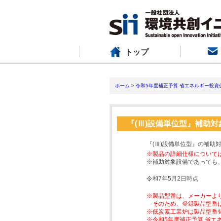
トップ
ホーム
>
令和5年度補正予算 省エネルギー投資
『(Ⅲ)設備単位型』補助
『(Ⅲ)設備単位型』の補助
※製品の詳細仕様について
※補助対象設備であっても
令和7年5月2日時点
※製品型番は、メーカーよ
そのため、登録製品型番
※低炭素工業炉は製品型番
※令和5年度補正予算 省エ