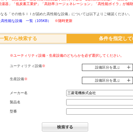
給湯器」「低炭素工業炉」「高効率コージェネレーション」「高性能ボイラ」が補
象となる「その他ＳＩＩが認めた高性能な設備」については以下よりご確認ください。
高性能な設備 一覧（105KB）
※随時更新
一覧から検索する
条件を指定して
※ユーティリティ設備・生産設備のどちらかを必ず選択してください。
ユーティリティ設備
※
設備区分を選ぶ
生産設備
※
設備区分を選ぶ
メーカー名
製品名
型番