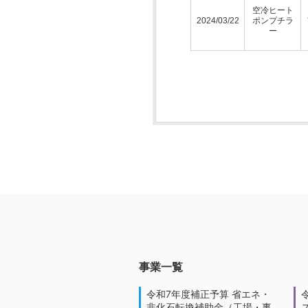
空冷ヒート
2024/03/22
ポンプチラ
ー
事業一覧
令和7年度補正予算 省エネ・
非化石転換補助金（工場・事