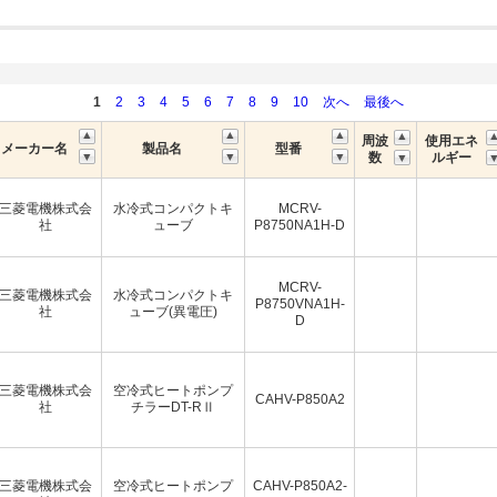
1
2
3
4
5
6
7
8
9
10
次へ
最後へ
周波
使用エネ
メーカー名
製品名
型番
数
ルギー
三菱電機株式会
水冷式コンパクトキ
MCRV-
社
ューブ
P8750NA1H-D
MCRV-
三菱電機株式会
水冷式コンパクトキ
P8750VNA1H-
社
ューブ(異電圧)
D
三菱電機株式会
空冷式ヒートポンプ
CAHV-P850A2
社
チラーDT-RⅡ
三菱電機株式会
空冷式ヒートポンプ
CAHV-P850A2-