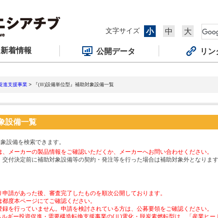
文字サイズ
小
中
大
新着情報
公開データ
リン
促進支援事業
> 『(Ⅲ)設備単位型』補助対象設備一覧
対象設備一覧
対象設備を検索できます。
は、メーカーの製品情報をご確認いただくか、メーカーへお問い合わせください。
、交付決定前に補助対象設備等の契約・発注等を行った場合は補助対象外となりま
り申請があった後、審査完了したものを順次公開しております。
は都度本ページにてご確認ください。
登録を行っていません。申請を検討されている方は、公募要領をご確認ください。
ネルギー投資促進・需要構造転換支援事業の(Ⅱ)電化・脱炭素燃転型は、「産業ヒ