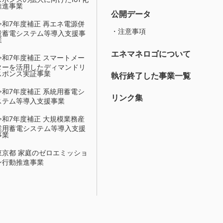
推進事業
公開データ
令和7年度補正 再エネ電源併
・注意事項
設蓄電システム等導入支援事
業
エネマネロゴについて
令和7年度補正 スマートメー
ターを活用したディマンドリ
スポンス実証事業
執行終了した事業一覧
令和7年度補正 系統用蓄電シ
リンク集
ステム等導入支援事業
令和7年度補正 大規模業務産
業用蓄電システム等導入支援
事業
東京都 家庭のゼロエミッショ
ン行動推進事業