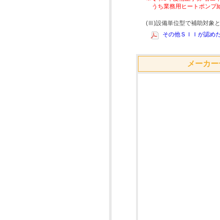
うち業務用ヒートポンプ
(Ⅲ)設備単位型で補助対
その他ＳＩＩが認めた
メーカー