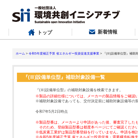
新着情報
トップ
ホーム
>
令和5年度補正予算 省エネルギー投資促進支援事業
> 『(Ⅲ)設備単位型』補助
『(Ⅲ)設備単位型』補助対象設備一覧
『(Ⅲ)設備単位型』の補助対象設備を検索できます。
※製品の詳細仕様については、メーカーの製品情報をご確認
※補助対象設備であっても、交付決定前に補助対象設備等の
令和7年5月2日時点
※製品型番は、メーカーより申請があった後、審査完了した
そのため、登録製品型番は都度本ページにてご確認くださ
※低炭素工業炉は製品型番登録を行っていません。申請を検
※令和5年度補正予算 省エネルギー投資促進・需要構造転換