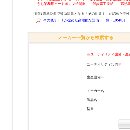
うち業務用ヒートポンプ給湯器」「低炭素工業炉」「高効
(Ⅲ)設備単位型で補助対象となる「その他ＳＩＩが認めた高
その他ＳＩＩが認めた高性能な設備 一覧（105KB）
メーカー一覧から検索する
※ユーティリティ設備・生
ユーティリティ設備
※
生産設備
※
メーカー名
製品名
型番