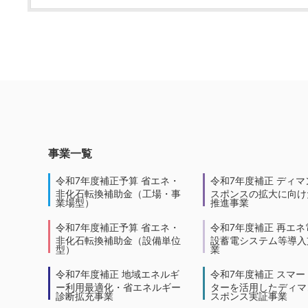
事業一覧
令和7年度補正予算 省エネ・
令和7年度補正 ディマ
非化石転換補助金（工場・事
スポンスの拡大に向けた
業場型）
推進事業
令和7年度補正予算 省エネ・
令和7年度補正 再エネ
非化石転換補助金（設備単位
設蓄電システム等導入
型）
業
令和7年度補正 地域エネルギ
令和7年度補正 スマー
ー利用最適化・省エネルギー
ターを活用したディマ
診断拡充事業
スポンス実証事業