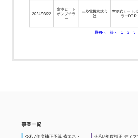
空冷ヒート
三菱電機株式会
空冷式ヒートポ
2024/03/22
ポンプチラ
社
ラーDT-R
ー
最初へ
前へ
1
2
3
事業一覧
令和7年度補正予算 省エネ・
令和7年度補正 ディマ