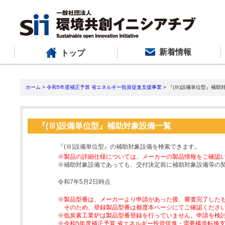
新着情報
トップ
ホーム
>
令和5年度補正予算 省エネルギー投資促進支援事業
> 『(Ⅲ)設備単位型』補助
『(Ⅲ)設備単位型』補助対象設備一覧
『(Ⅲ)設備単位型』の補助対象設備を検索できます。
※製品の詳細仕様については、メーカーの製品情報をご確認
※補助対象設備であっても、交付決定前に補助対象設備等の
令和7年5月2日時点
※製品型番は、メーカーより申請があった後、審査完了した
そのため、登録製品型番は都度本ページにてご確認くださ
※低炭素工業炉は製品型番登録を行っていません。申請を検
※令和5年度補正予算 省エネルギー投資促進・需要構造転換