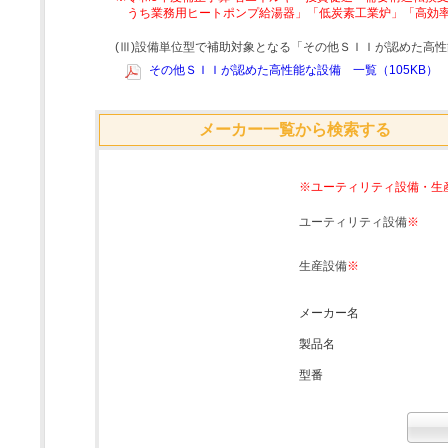
うち業務用ヒートポンプ給湯器」「低炭素工業炉」「高効
(Ⅲ)設備単位型で補助対象となる「その他ＳＩＩが認めた高
その他ＳＩＩが認めた高性能な設備 一覧（105KB）
メーカー一覧から検索する
※ユーティリティ設備・生
ユーティリティ設備
※
生産設備
※
メーカー名
製品名
型番