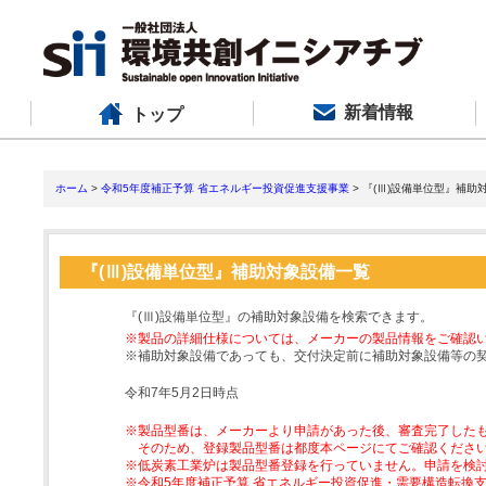
新着情報
トップ
ホーム
>
令和5年度補正予算 省エネルギー投資促進支援事業
> 『(Ⅲ)設備単位型』補助
『(Ⅲ)設備単位型』補助対象設備一覧
『(Ⅲ)設備単位型』の補助対象設備を検索できます。
※製品の詳細仕様については、メーカーの製品情報をご確認
※補助対象設備であっても、交付決定前に補助対象設備等の
令和7年5月2日時点
※製品型番は、メーカーより申請があった後、審査完了した
そのため、登録製品型番は都度本ページにてご確認くださ
※低炭素工業炉は製品型番登録を行っていません。申請を検
※令和5年度補正予算 省エネルギー投資促進・需要構造転換