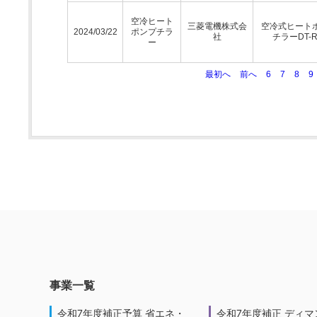
空冷ヒート
三菱電機株式会
空冷式ヒート
2024/03/22
ポンプチラ
社
チラーDT-
ー
最初へ
前へ
6
7
8
9
事業一覧
令和7年度補正予算 省エネ・
令和7年度補正 ディマ