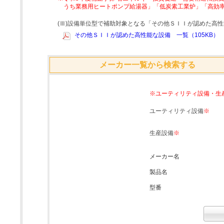
うち業務用ヒートポンプ給湯器」「低炭素工業炉」「高効
(Ⅲ)設備単位型で補助対象となる「その他ＳＩＩが認めた高
その他ＳＩＩが認めた高性能な設備 一覧（105KB）
メーカー一覧から検索する
※ユーティリティ設備・生
ユーティリティ設備
※
生産設備
※
メーカー名
製品名
型番