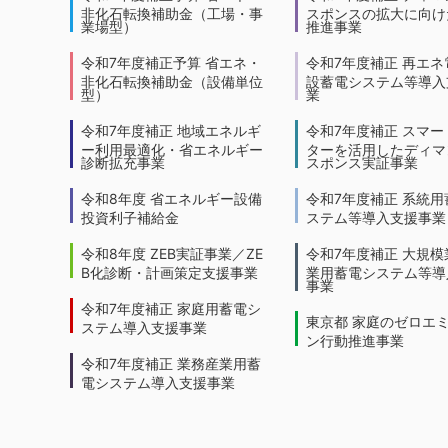
非化石転換補助金（工場・事
スポンスの拡大に向けた
業場型）
推進事業
令和7年度補正予算 省エネ・
令和7年度補正 再エネ
非化石転換補助金（設備単位
設蓄電システム等導入
型）
業
令和7年度補正 地域エネルギ
令和7年度補正 スマー
ー利用最適化・省エネルギー
ターを活用したディマ
診断拡充事業
スポンス実証事業
令和8年度 省エネルギー設備
令和7年度補正 系統用
投資利子補給金
ステム等導入支援事業
令和8年度 ZEB実証事業／ZE
令和7年度補正 大規模
B化診断・計画策定支援事業
業用蓄電システム等導
事業
令和7年度補正 家庭用蓄電シ
東京都 家庭のゼロエ
ステム導入支援事業
ン行動推進事業
令和7年度補正 業務産業用蓄
電システム導入支援事業