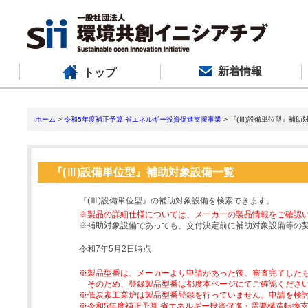
新着情報
トップ
ホーム
>
令和5年度補正予算 省エネルギー投資促進支援事業
> 『(Ⅲ)設備単位型』補助
『(Ⅲ)設備単位型』補助対象設備一覧
『(Ⅲ)設備単位型』の補助対象設備を検索できます。
※製品の詳細仕様については、メーカーの製品情報をご確認
※補助対象設備であっても、交付決定前に補助対象設備等の
令和7年5月2日時点
※製品型番は、メーカーより申請があった後、審査完了した
そのため、登録製品型番は都度本ページにてご確認くださ
※低炭素工業炉は製品型番登録を行っていません。申請を検
※令和5年度補正予算 省エネルギー投資促進・需要構造転換