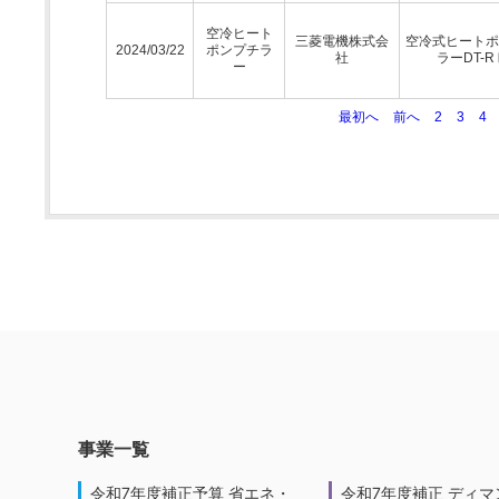
空冷ヒート
三菱電機株式会
空冷式ヒートポ
2024/03/22
ポンプチラ
社
ラーDT-R
ー
最初へ
前へ
2
3
4
事業一覧
令和7年度補正予算 省エネ・
令和7年度補正 ディマ