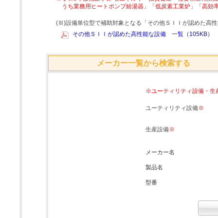
うち業務用ヒートポンプ給湯器」「低炭素工業炉」「高効
(Ⅲ)設備単位型で補助対象となる「その他ＳＩＩが認めた高
その他ＳＩＩが認めた高性能な設備 一覧（105KB）
メーカー一覧から検索する
※ユーティリティ設備・生
ユーティリティ設備
※
生産設備
※
メーカー名
製品名
型番