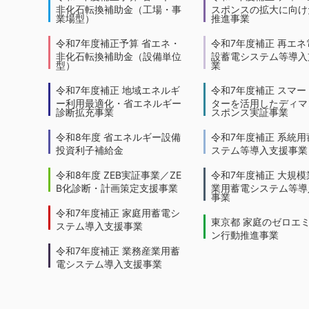
非化石転換補助金（工場・事
スポンスの拡大に向けた
業場型）
推進事業
令和7年度補正予算 省エネ・
令和7年度補正 再エネ
非化石転換補助金（設備単位
設蓄電システム等導入
型）
業
令和7年度補正 地域エネルギ
令和7年度補正 スマー
ー利用最適化・省エネルギー
ターを活用したディマ
診断拡充事業
スポンス実証事業
令和8年度 省エネルギー設備
令和7年度補正 系統用
投資利子補給金
ステム等導入支援事業
令和8年度 ZEB実証事業／ZE
令和7年度補正 大規模
B化診断・計画策定支援事業
業用蓄電システム等導
事業
令和7年度補正 家庭用蓄電シ
東京都 家庭のゼロエ
ステム導入支援事業
ン行動推進事業
令和7年度補正 業務産業用蓄
電システム導入支援事業