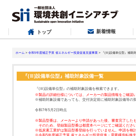
新着情報
トップ
ホーム
>
令和5年度補正予算 省エネルギー投資促進支援事業
> 『(Ⅲ)設備単位型』補助
『(Ⅲ)設備単位型』補助対象設備一覧
『(Ⅲ)設備単位型』の補助対象設備を検索できます。
※製品の詳細仕様については、メーカーの製品情報をご確認
※補助対象設備であっても、交付決定前に補助対象設備等の
令和7年5月2日時点
※製品型番は、メーカーより申請があった後、審査完了した
そのため、登録製品型番は都度本ページにてご確認くださ
※低炭素工業炉は製品型番登録を行っていません。申請を検
※令和5年度補正予算 省エネルギー投資促進・需要構造転換