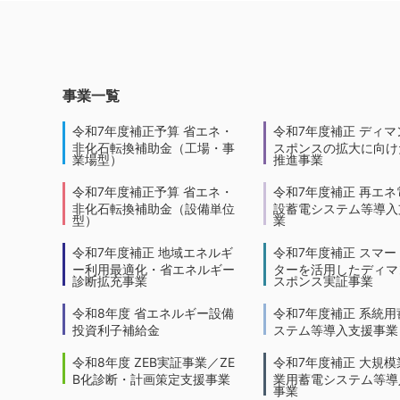
事業一覧
令和7年度補正予算 省エネ・
令和7年度補正 ディマ
非化石転換補助金（工場・事
スポンスの拡大に向けた
業場型）
推進事業
令和7年度補正予算 省エネ・
令和7年度補正 再エネ
非化石転換補助金（設備単位
設蓄電システム等導入
型）
業
令和7年度補正 地域エネルギ
令和7年度補正 スマー
ー利用最適化・省エネルギー
ターを活用したディマ
診断拡充事業
スポンス実証事業
令和8年度 省エネルギー設備
令和7年度補正 系統用
投資利子補給金
ステム等導入支援事業
令和8年度 ZEB実証事業／ZE
令和7年度補正 大規模
B化診断・計画策定支援事業
業用蓄電システム等導
事業