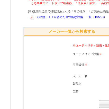
うち業務用ヒートポンプ給湯器」「低炭素工業炉」「高効
(Ⅲ)設備単位型で補助対象となる「その他ＳＩＩが認めた高
その他ＳＩＩが認めた高性能な設備 一覧（105KB）
メーカー一覧から検索する
※ユーティリティ設備・生
ユーティリティ設備
※
生産設備
※
メーカー名
製品名
型番