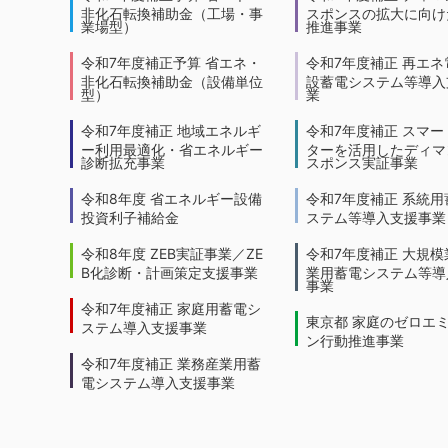
非化石転換補助金（工場・事
スポンスの拡大に向けた
業場型）
推進事業
令和7年度補正予算 省エネ・
令和7年度補正 再エネ
非化石転換補助金（設備単位
設蓄電システム等導入
型）
業
令和7年度補正 地域エネルギ
令和7年度補正 スマー
ー利用最適化・省エネルギー
ターを活用したディマ
診断拡充事業
スポンス実証事業
令和8年度 省エネルギー設備
令和7年度補正 系統用
投資利子補給金
ステム等導入支援事業
令和8年度 ZEB実証事業／ZE
令和7年度補正 大規模
B化診断・計画策定支援事業
業用蓄電システム等導
事業
令和7年度補正 家庭用蓄電シ
東京都 家庭のゼロエ
ステム導入支援事業
ン行動推進事業
令和7年度補正 業務産業用蓄
電システム導入支援事業