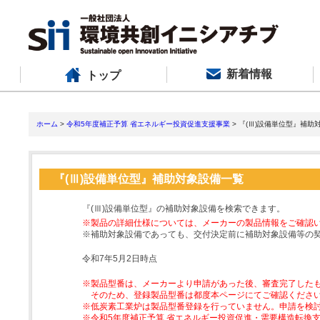
新着情報
トップ
ホーム
>
令和5年度補正予算 省エネルギー投資促進支援事業
> 『(Ⅲ)設備単位型』補助
『(Ⅲ)設備単位型』補助対象設備一覧
『(Ⅲ)設備単位型』の補助対象設備を検索できます。
※製品の詳細仕様については、メーカーの製品情報をご確認
※補助対象設備であっても、交付決定前に補助対象設備等の
令和7年5月2日時点
※製品型番は、メーカーより申請があった後、審査完了した
そのため、登録製品型番は都度本ページにてご確認くださ
※低炭素工業炉は製品型番登録を行っていません。申請を検
※令和5年度補正予算 省エネルギー投資促進・需要構造転換