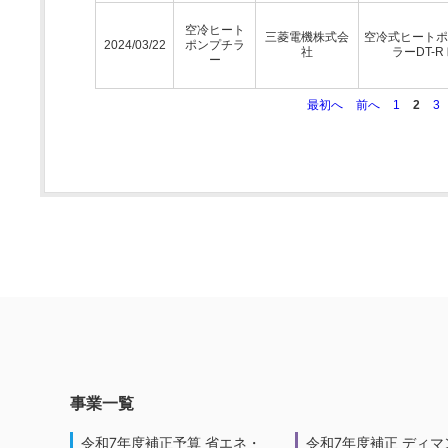
空冷ヒート
三菱電機株式会
空冷式ヒートポ
2024/03/22
ポンプチラ
社
ラーDT-R
ー
最初へ
前へ
1
2
3
事業一覧
令和7年度補正予算 省エネ・
令和7年度補正 ディマ