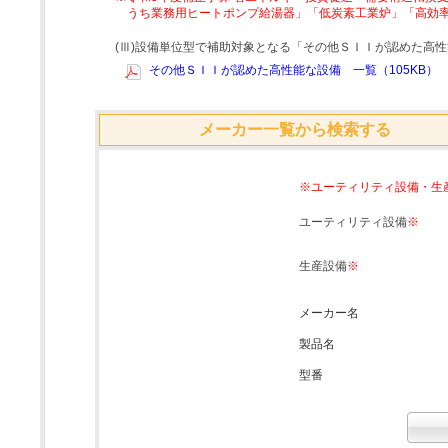
うち業務用ヒートポンプ給湯器」「低炭素工業炉」「高効
(Ⅲ)設備単位型で補助対象となる「その他ＳＩＩが認めた高
その他ＳＩＩが認めた高性能な設備 一覧（105KB）
メーカー一覧から検索する
※ユーティリティ設備・生
ユーティリティ設備
※
生産設備
※
メーカー名
製品名
型番