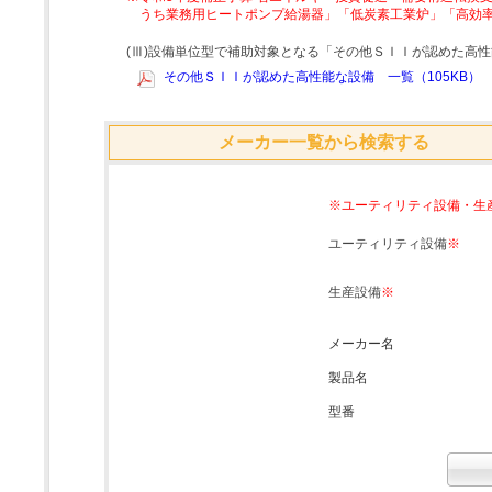
うち業務用ヒートポンプ給湯器」「低炭素工業炉」「高効
(Ⅲ)設備単位型で補助対象となる「その他ＳＩＩが認めた高
その他ＳＩＩが認めた高性能な設備 一覧（105KB）
メーカー一覧から検索する
※ユーティリティ設備・生
ユーティリティ設備
※
生産設備
※
メーカー名
製品名
型番