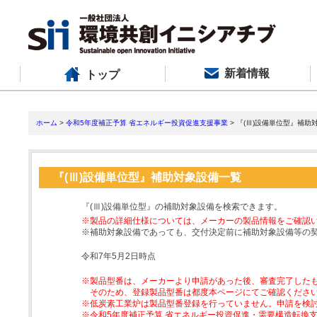
新着情報
トップ
ホーム
>
令和5年度補正予算 省エネルギー投資促進支援事業
> 『(Ⅲ)設備単位型』補助
『(Ⅲ)設備単位型』補助対象設備一覧
『(Ⅲ)設備単位型』の補助対象設備を検索できます。
※製品の詳細仕様については、メーカーの製品情報をご確認
※補助対象設備であっても、交付決定前に補助対象設備等の
令和7年5月2日時点
※製品型番は、メーカーより申請があった後、審査完了した
そのため、登録製品型番は都度本ページにてご確認くださ
※低炭素工業炉は製品型番登録を行っていません。申請を検
※令和5年度補正予算 省エネルギー投資促進・需要構造転換