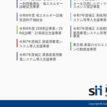
ー利用最適化・省エネルギー
ターを活用したディマ
診断拡充事業
スポンス実証事業
令和8年度 省エネルギー設備
令和7年度補正 系統用
投資利子補給金
ステム等導入支援事業
令和8年度 ZEB実証事業／ZE
令和7年度補正 大規模
B化診断・計画策定支援事業
業用蓄電システム等導
事業
令和7年度補正 家庭用蓄電シ
東京都 家庭のゼロエ
ステム導入支援事業
ン行動推進事業
令和7年度補正 業務産業用蓄
電システム導入支援事業
Copyright© Sust