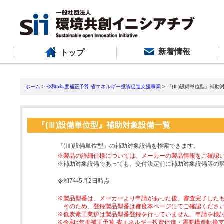
新着情報
トップ
ホーム
>
令和5年度補正予算 省エネルギー投資促進支援事業
> 『(Ⅲ)設備単位型』補助
『(Ⅲ)設備単位型』補助対象設備一覧
『(Ⅲ)設備単位型』の補助対象設備を検索できます。
※製品の詳細仕様については、メーカーの製品情報をご確認
※補助対象設備であっても、交付決定前に補助対象設備等の
令和7年5月2日時点
※製品型番は、メーカーより申請があった後、審査完了した
そのため、登録製品型番は都度本ページにてご確認くださ
※低炭素工業炉は製品型番登録を行っていません。申請を検
※令和5年度補正予算 省エネルギー投資促進・需要構造転換