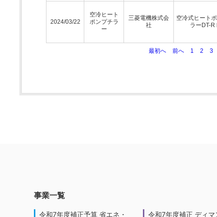
空冷ヒート
三菱電機株式会
空冷式ヒートポ
2024/03/22
ポンプチラ
社
ラーDT-R
ー
最初へ
前へ
1
2
3
事業一覧
令和7年度補正予算 省エネ・
令和7年度補正 ディマ