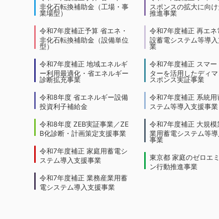
非化石転換補助金（工場・事
スポンスの拡大に向けた
業場型）
推進事業
令和7年度補正予算 省エネ・
令和7年度補正 再エネ
非化石転換補助金（設備単位
設蓄電システム等導入
型）
業
令和7年度補正 地域エネルギ
令和7年度補正 スマー
ー利用最適化・省エネルギー
ターを活用したディマ
診断拡充事業
スポンス実証事業
令和8年度 省エネルギー設備
令和7年度補正 系統用
投資利子補給金
ステム等導入支援事業
令和8年度 ZEB実証事業／ZE
令和7年度補正 大規模
B化診断・計画策定支援事業
業用蓄電システム等導
事業
令和7年度補正 家庭用蓄電シ
東京都 家庭のゼロエ
ステム導入支援事業
ン行動推進事業
令和7年度補正 業務産業用蓄
電システム導入支援事業