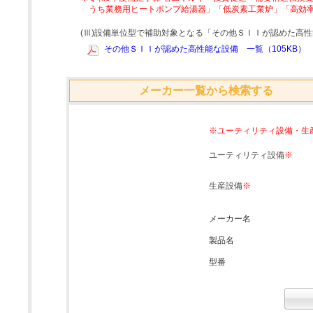
うち業務用ヒートポンプ給湯器」「低炭素工業炉」「高効
(Ⅲ)設備単位型で補助対象となる「その他ＳＩＩが認めた高
その他ＳＩＩが認めた高性能な設備 一覧（105KB）
メーカー一覧から検索する
※ユーティリティ設備・生
ユーティリティ設備
※
生産設備
※
メーカー名
製品名
型番