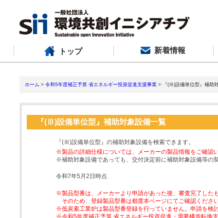
新着情報
トップ
ホーム
>
令和5年度補正予算 省エネルギー投資促進支援事業
> 『(Ⅲ)設備単位型』補助
『(Ⅲ)設備単位型』補助対象設備一覧
『(Ⅲ)設備単位型』の補助対象設備を検索できます。
※製品の詳細仕様については、メーカーの製品情報をご確認
※補助対象設備であっても、交付決定前に補助対象設備等の
令和7年5月2日時点
※製品型番は、メーカーより申請があった後、審査完了した
そのため、登録製品型番は都度本ページにてご確認くださ
※低炭素工業炉は製品型番登録を行っていません。申請を検
※令和5年度補正予算 省エネルギー投資促進・需要構造転換