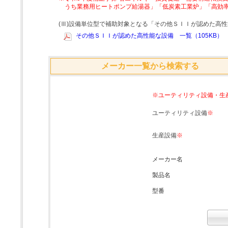
うち業務用ヒートポンプ給湯器」「低炭素工業炉」「高効
(Ⅲ)設備単位型で補助対象となる「その他ＳＩＩが認めた高
その他ＳＩＩが認めた高性能な設備 一覧（105KB）
メーカー一覧から検索する
※ユーティリティ設備・生
ユーティリティ設備
※
生産設備
※
メーカー名
製品名
型番