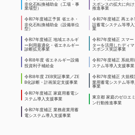
非化石転換補助金（工場・事
スポンスの拡大に向けた
業場型）
推進事業
令和7年度補正予算 省エネ・
令和7年度補正 再エネ
非化石転換補助金（設備単位
設蓄電システム等導入
型）
業
令和7年度補正 地域エネルギ
令和7年度補正 スマー
ー利用最適化・省エネルギー
ターを活用したディマ
診断拡充事業
スポンス実証事業
令和8年度 省エネルギー設備
令和7年度補正 系統用
投資利子補給金
ステム等導入支援事業
令和8年度 ZEB実証事業／ZE
令和7年度補正 大規模
B化診断・計画策定支援事業
業用蓄電システム等導
事業
令和7年度補正 家庭用蓄電シ
東京都 家庭のゼロエ
ステム導入支援事業
ン行動推進事業
令和7年度補正 業務産業用蓄
電システム導入支援事業