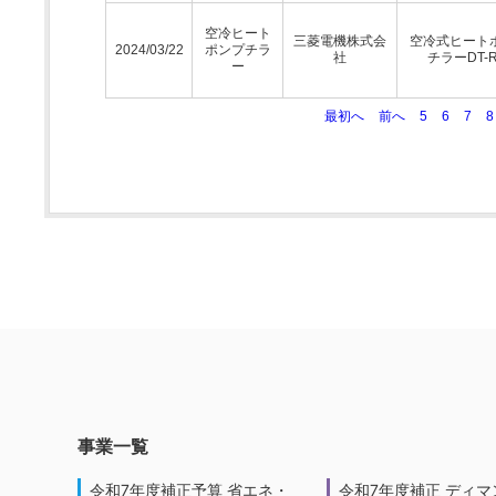
空冷ヒート
三菱電機株式会
空冷式ヒート
2024/03/22
ポンプチラ
社
チラーDT-
ー
最初へ
前へ
5
6
7
8
事業一覧
令和7年度補正予算 省エネ・
令和7年度補正 ディマ