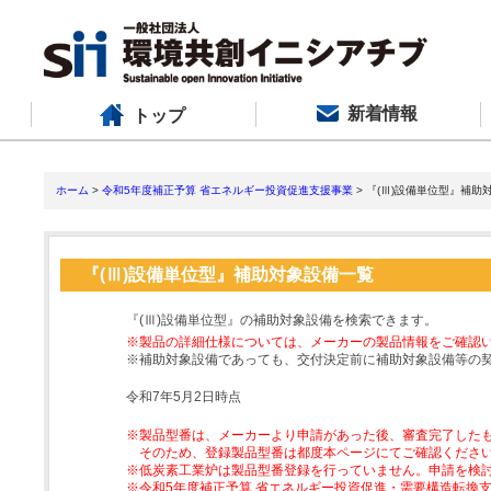
新着情報
トップ
ホーム
>
令和5年度補正予算 省エネルギー投資促進支援事業
> 『(Ⅲ)設備単位型』補助
『(Ⅲ)設備単位型』補助対象設備一覧
『(Ⅲ)設備単位型』の補助対象設備を検索できます。
※製品の詳細仕様については、メーカーの製品情報をご確認
※補助対象設備であっても、交付決定前に補助対象設備等の
令和7年5月2日時点
※製品型番は、メーカーより申請があった後、審査完了した
そのため、登録製品型番は都度本ページにてご確認くださ
※低炭素工業炉は製品型番登録を行っていません。申請を検
※令和5年度補正予算 省エネルギー投資促進・需要構造転換