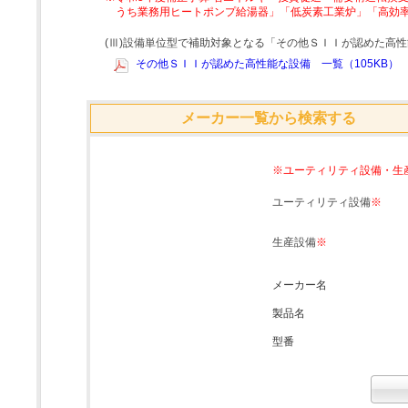
うち業務用ヒートポンプ給湯器」「低炭素工業炉」「高効
(Ⅲ)設備単位型で補助対象となる「その他ＳＩＩが認めた高
その他ＳＩＩが認めた高性能な設備 一覧（105KB）
メーカー一覧から検索する
※ユーティリティ設備・生
ユーティリティ設備
※
生産設備
※
メーカー名
製品名
型番