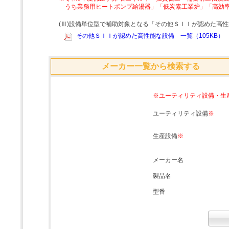
うち業務用ヒートポンプ給湯器」「低炭素工業炉」「高効
(Ⅲ)設備単位型で補助対象となる「その他ＳＩＩが認めた高
その他ＳＩＩが認めた高性能な設備 一覧（105KB）
メーカー一覧から検索する
※ユーティリティ設備・生
ユーティリティ設備
※
生産設備
※
メーカー名
製品名
型番