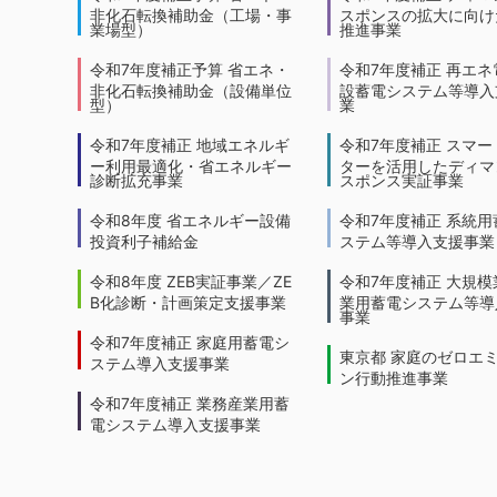
非化石転換補助金（工場・事
スポンスの拡大に向けた
業場型）
推進事業
令和7年度補正予算 省エネ・
令和7年度補正 再エネ
非化石転換補助金（設備単位
設蓄電システム等導入
型）
業
令和7年度補正 地域エネルギ
令和7年度補正 スマー
ー利用最適化・省エネルギー
ターを活用したディマ
診断拡充事業
スポンス実証事業
令和8年度 省エネルギー設備
令和7年度補正 系統用
投資利子補給金
ステム等導入支援事業
令和8年度 ZEB実証事業／ZE
令和7年度補正 大規模
B化診断・計画策定支援事業
業用蓄電システム等導
事業
令和7年度補正 家庭用蓄電シ
東京都 家庭のゼロエ
ステム導入支援事業
ン行動推進事業
令和7年度補正 業務産業用蓄
電システム導入支援事業