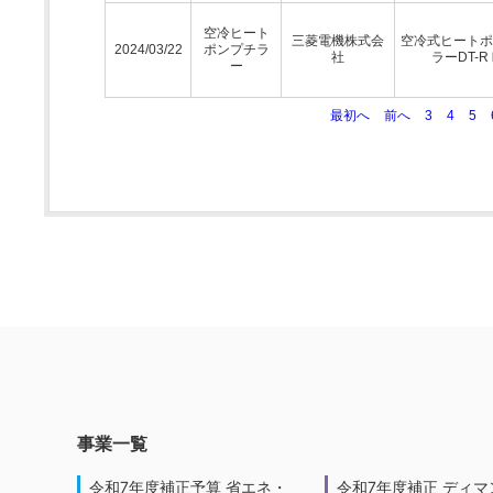
空冷ヒート
三菱電機株式会
空冷式ヒートポ
2024/03/22
ポンプチラ
社
ラーDT-R
ー
最初へ
前へ
3
4
5
事業一覧
令和7年度補正予算 省エネ・
令和7年度補正 ディマ