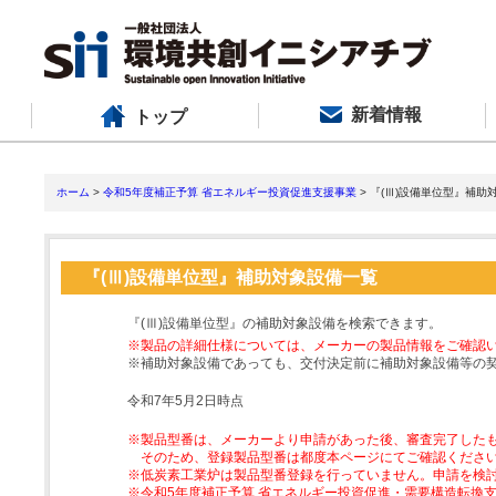
新着情報
トップ
ホーム
>
令和5年度補正予算 省エネルギー投資促進支援事業
> 『(Ⅲ)設備単位型』補助
『(Ⅲ)設備単位型』補助対象設備一覧
『(Ⅲ)設備単位型』の補助対象設備を検索できます。
※製品の詳細仕様については、メーカーの製品情報をご確認
※補助対象設備であっても、交付決定前に補助対象設備等の
令和7年5月2日時点
※製品型番は、メーカーより申請があった後、審査完了した
そのため、登録製品型番は都度本ページにてご確認くださ
※低炭素工業炉は製品型番登録を行っていません。申請を検
※令和5年度補正予算 省エネルギー投資促進・需要構造転換