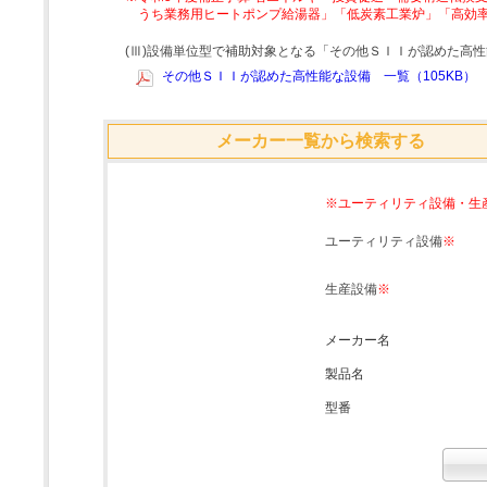
うち業務用ヒートポンプ給湯器」「低炭素工業炉」「高効
(Ⅲ)設備単位型で補助対象となる「その他ＳＩＩが認めた高
その他ＳＩＩが認めた高性能な設備 一覧（105KB）
メーカー一覧から検索する
※ユーティリティ設備・生
ユーティリティ設備
※
生産設備
※
メーカー名
製品名
型番