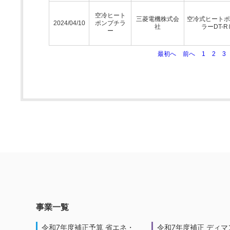
空冷ヒート
三菱電機株式会
空冷式ヒートポ
2024/04/10
ポンプチラ
社
ラーDT-R
ー
最初へ
前へ
1
2
3
事業一覧
令和7年度補正予算 省エネ・
令和7年度補正 ディマ