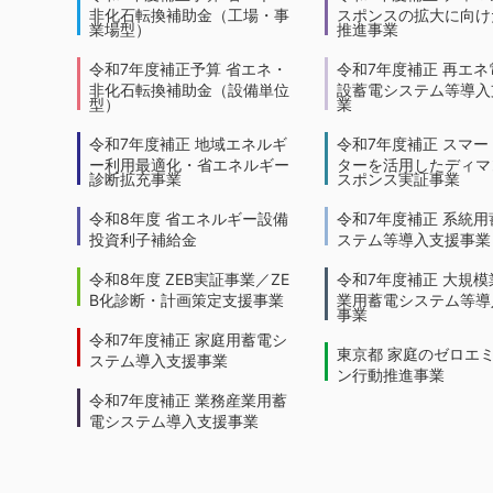
非化石転換補助金（工場・事
スポンスの拡大に向けた
業場型）
推進事業
令和7年度補正予算 省エネ・
令和7年度補正 再エネ
非化石転換補助金（設備単位
設蓄電システム等導入
型）
業
令和7年度補正 地域エネルギ
令和7年度補正 スマー
ー利用最適化・省エネルギー
ターを活用したディマ
診断拡充事業
スポンス実証事業
令和8年度 省エネルギー設備
令和7年度補正 系統用
投資利子補給金
ステム等導入支援事業
令和8年度 ZEB実証事業／ZE
令和7年度補正 大規模
B化診断・計画策定支援事業
業用蓄電システム等導
事業
令和7年度補正 家庭用蓄電シ
東京都 家庭のゼロエ
ステム導入支援事業
ン行動推進事業
令和7年度補正 業務産業用蓄
電システム導入支援事業