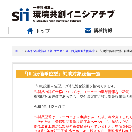
新着情報
トップ
ホーム
>
令和5年度補正予算 省エネルギー投資促進支援事業
> 『(Ⅲ)設備単位型』補助
『(Ⅲ)設備単位型』補助対象設備一覧
『(Ⅲ)設備単位型』の補助対象設備を検索できます。
※製品の詳細仕様については、メーカーの製品情報をご確認
※補助対象設備であっても、交付決定前に補助対象設備等の
令和7年5月2日時点
※製品型番は、メーカーより申請があった後、審査完了した
そのため、登録製品型番は都度本ページにてご確認くださ
※低炭素工業炉は製品型番登録を行っていません。申請を検
※令和5年度補正予算 省エネルギー投資促進・需要構造転換