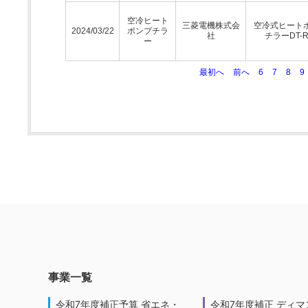
空冷ヒート
三菱電機株式会
空冷式ヒート
2024/03/22
ポンプチラ
社
チラーDT-
ー
最初へ
前へ
6
7
8
9
事業一覧
令和7年度補正予算 省エネ・
令和7年度補正 ディマ