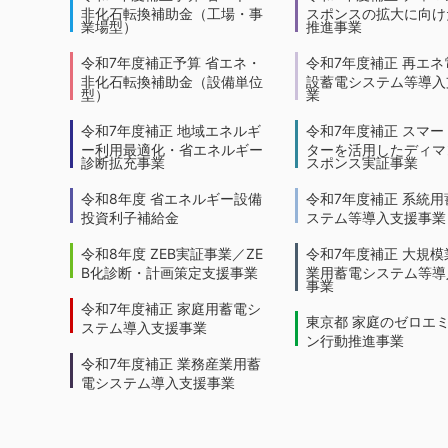
非化石転換補助金（工場・事
スポンスの拡大に向けた
業場型）
推進事業
令和7年度補正予算 省エネ・
令和7年度補正 再エネ
非化石転換補助金（設備単位
設蓄電システム等導入
型）
業
令和7年度補正 地域エネルギ
令和7年度補正 スマー
ー利用最適化・省エネルギー
ターを活用したディマ
診断拡充事業
スポンス実証事業
令和8年度 省エネルギー設備
令和7年度補正 系統用
投資利子補給金
ステム等導入支援事業
令和8年度 ZEB実証事業／ZE
令和7年度補正 大規模
B化診断・計画策定支援事業
業用蓄電システム等導
事業
令和7年度補正 家庭用蓄電シ
東京都 家庭のゼロエ
ステム導入支援事業
ン行動推進事業
令和7年度補正 業務産業用蓄
電システム導入支援事業