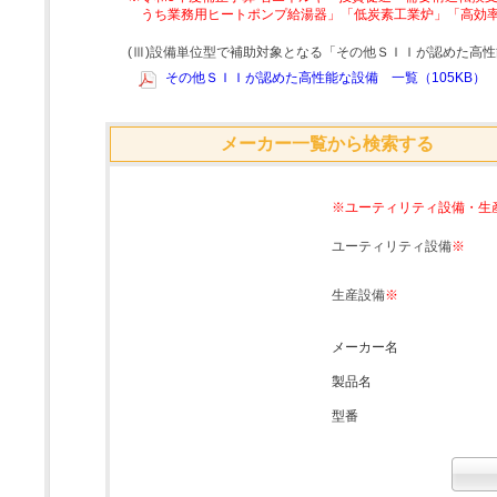
うち業務用ヒートポンプ給湯器」「低炭素工業炉」「高効
(Ⅲ)設備単位型で補助対象となる「その他ＳＩＩが認めた高
その他ＳＩＩが認めた高性能な設備 一覧（105KB）
メーカー一覧から検索する
※ユーティリティ設備・生
ユーティリティ設備
※
生産設備
※
メーカー名
製品名
型番