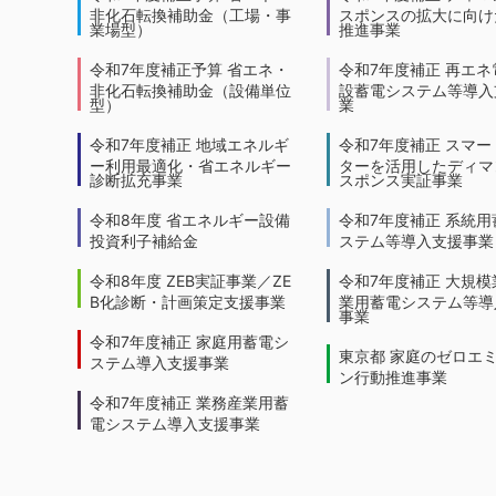
非化石転換補助金（工場・事
スポンスの拡大に向けた
業場型）
推進事業
令和7年度補正予算 省エネ・
令和7年度補正 再エネ
非化石転換補助金（設備単位
設蓄電システム等導入
型）
業
令和7年度補正 地域エネルギ
令和7年度補正 スマー
ー利用最適化・省エネルギー
ターを活用したディマ
診断拡充事業
スポンス実証事業
令和8年度 省エネルギー設備
令和7年度補正 系統用
投資利子補給金
ステム等導入支援事業
令和8年度 ZEB実証事業／ZE
令和7年度補正 大規模
B化診断・計画策定支援事業
業用蓄電システム等導
事業
令和7年度補正 家庭用蓄電シ
東京都 家庭のゼロエ
ステム導入支援事業
ン行動推進事業
令和7年度補正 業務産業用蓄
電システム導入支援事業