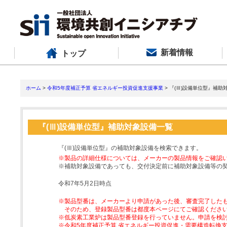
新着情報
トップ
ホーム
>
令和5年度補正予算 省エネルギー投資促進支援事業
> 『(Ⅲ)設備単位型』補助
『(Ⅲ)設備単位型』補助対象設備一覧
『(Ⅲ)設備単位型』の補助対象設備を検索できます。
※製品の詳細仕様については、メーカーの製品情報をご確認
※補助対象設備であっても、交付決定前に補助対象設備等の
令和7年5月2日時点
※製品型番は、メーカーより申請があった後、審査完了した
そのため、登録製品型番は都度本ページにてご確認くださ
※低炭素工業炉は製品型番登録を行っていません。申請を検
※令和5年度補正予算 省エネルギー投資促進・需要構造転換