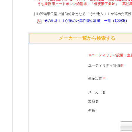
うち業務用ヒートポンプ給湯器」「低炭素工業炉」「高効
(Ⅲ)設備単位型で補助対象となる「その他ＳＩＩが認めた高
その他ＳＩＩが認めた高性能な設備 一覧（105KB）
メーカー一覧から検索する
※ユーティリティ設備・生
ユーティリティ設備
※
生産設備
※
メーカー名
製品名
型番