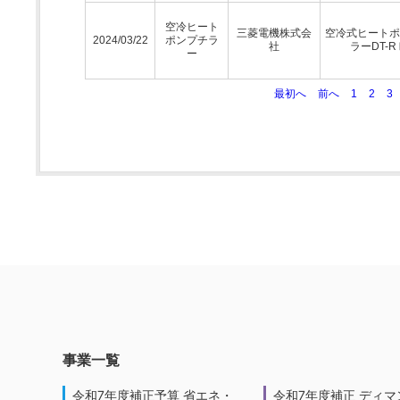
空冷ヒート
三菱電機株式会
空冷式ヒートポ
2024/03/22
ポンプチラ
社
ラーDT-R
ー
最初へ
前へ
1
2
3
事業一覧
令和7年度補正予算 省エネ・
令和7年度補正 ディマ