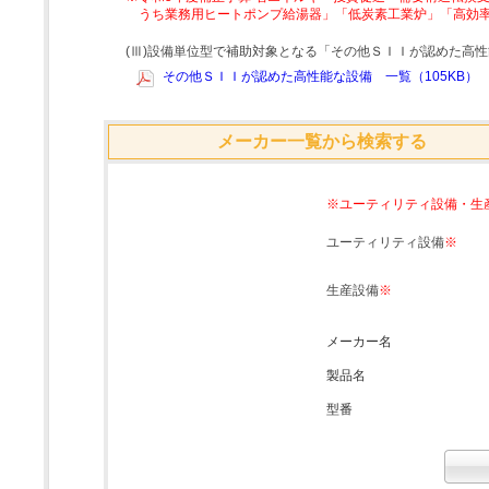
うち業務用ヒートポンプ給湯器」「低炭素工業炉」「高効
(Ⅲ)設備単位型で補助対象となる「その他ＳＩＩが認めた高
その他ＳＩＩが認めた高性能な設備 一覧（105KB）
メーカー一覧から検索する
※ユーティリティ設備・生
ユーティリティ設備
※
生産設備
※
メーカー名
製品名
型番