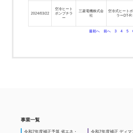
空冷ヒート
三菱電機株式会
空冷式ヒートポ
2024/03/22
ポンプチラ
社
ラーDT-R
ー
最初へ
前へ
3
4
5
事業一覧
令和7年度補正予算 省エネ・
令和7年度補正 ディマ