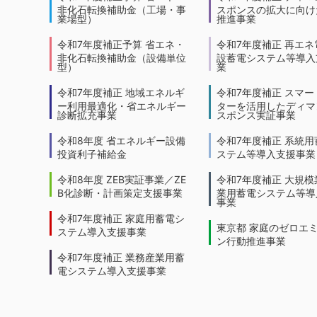
非化石転換補助金（工場・事
スポンスの拡大に向けた
業場型）
推進事業
令和7年度補正予算 省エネ・
令和7年度補正 再エネ
非化石転換補助金（設備単位
設蓄電システム等導入
型）
業
令和7年度補正 地域エネルギ
令和7年度補正 スマー
ー利用最適化・省エネルギー
ターを活用したディマ
診断拡充事業
スポンス実証事業
令和8年度 省エネルギー設備
令和7年度補正 系統用
投資利子補給金
ステム等導入支援事業
令和8年度 ZEB実証事業／ZE
令和7年度補正 大規模
B化診断・計画策定支援事業
業用蓄電システム等導
事業
令和7年度補正 家庭用蓄電シ
東京都 家庭のゼロエ
ステム導入支援事業
ン行動推進事業
令和7年度補正 業務産業用蓄
電システム導入支援事業