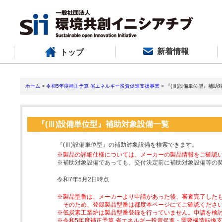
新着情報
トップ
ホーム
>
令和5年度補正予算 省エネルギー投資促進支援事業
> 『(Ⅲ)設備単位型』補助
『(Ⅲ)設備単位型』補助対象設備一覧
『(Ⅲ)設備単位型』の補助対象設備を検索できます。
※製品の詳細仕様については、メーカーの製品情報をご確認
※補助対象設備であっても、交付決定前に補助対象設備等の
令和7年5月2日時点
※製品型番は、メーカーより申請があった後、審査完了した
そのため、登録製品型番は都度本ページにてご確認くださ
※低炭素工業炉は製品型番登録を行っていません。申請を検
※令和5年度補正予算 省エネルギー投資促進・需要構造転換