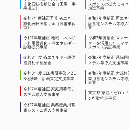
非化石転換補助金（工場・事
スポンスの拡大に向けた
業場型）
推進事業
令和7年度補正予算 省エネ・
令和7年度補正 再エネ
非化石転換補助金（設備単位
設蓄電システム等導入
型）
業
令和7年度補正 地域エネルギ
令和7年度補正 スマー
ー利用最適化・省エネルギー
ターを活用したディマ
診断拡充事業
スポンス実証事業
令和8年度 省エネルギー設備
令和7年度補正 系統用
投資利子補給金
ステム等導入支援事業
令和8年度 ZEB実証事業／ZE
令和7年度補正 大規模
B化診断・計画策定支援事業
業用蓄電システム等導
事業
令和7年度補正 家庭用蓄電シ
東京都 家庭のゼロエ
ステム導入支援事業
ン行動推進事業
令和7年度補正 業務産業用蓄
電システム導入支援事業