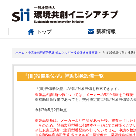
新着情報
トップ
ホーム
>
令和5年度補正予算 省エネルギー投資促進支援事業
> 『(Ⅲ)設備単位型』補助
『(Ⅲ)設備単位型』補助対象設備一覧
『(Ⅲ)設備単位型』の補助対象設備を検索できます。
※製品の詳細仕様については、メーカーの製品情報をご確認
※補助対象設備であっても、交付決定前に補助対象設備等の
令和7年5月2日時点
※製品型番は、メーカーより申請があった後、審査完了した
そのため、登録製品型番は都度本ページにてご確認くださ
※低炭素工業炉は製品型番登録を行っていません。申請を検
※令和5年度補正予算 省エネルギー投資促進・需要構造転換