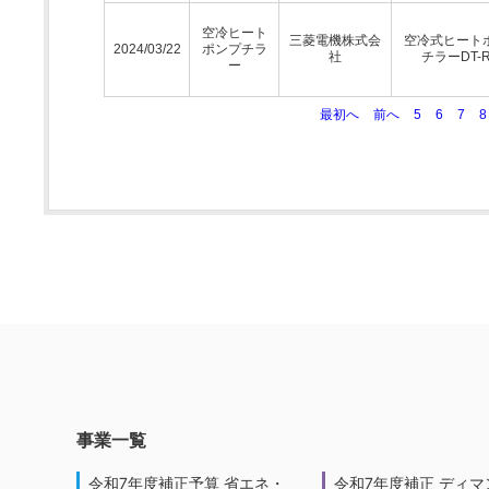
空冷ヒート
三菱電機株式会
空冷式ヒート
2024/03/22
ポンプチラ
社
チラーDT-
ー
最初へ
前へ
5
6
7
8
事業一覧
令和7年度補正予算 省エネ・
令和7年度補正 ディマ