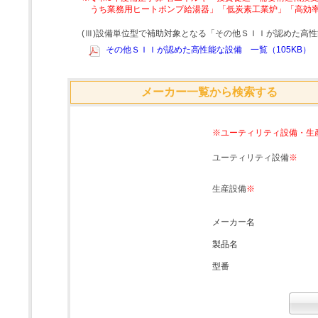
うち業務用ヒートポンプ給湯器」「低炭素工業炉」「高効
(Ⅲ)設備単位型で補助対象となる「その他ＳＩＩが認めた高
その他ＳＩＩが認めた高性能な設備 一覧（105KB）
メーカー一覧から検索する
※ユーティリティ設備・生
ユーティリティ設備
※
生産設備
※
メーカー名
製品名
型番