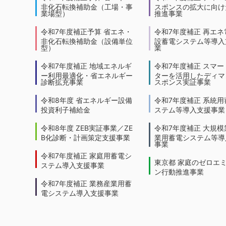
非化石転換補助金（工場・事
スポンスの拡大に向けた
業場型）
推進事業
令和7年度補正予算 省エネ・
令和7年度補正 再エネ
非化石転換補助金（設備単位
設蓄電システム等導入
型）
業
令和7年度補正 地域エネルギ
令和7年度補正 スマー
ー利用最適化・省エネルギー
ターを活用したディマ
診断拡充事業
スポンス実証事業
令和8年度 省エネルギー設備
令和7年度補正 系統用
投資利子補給金
ステム等導入支援事業
令和8年度 ZEB実証事業／ZE
令和7年度補正 大規模
B化診断・計画策定支援事業
業用蓄電システム等導
事業
令和7年度補正 家庭用蓄電シ
東京都 家庭のゼロエ
ステム導入支援事業
ン行動推進事業
令和7年度補正 業務産業用蓄
電システム導入支援事業