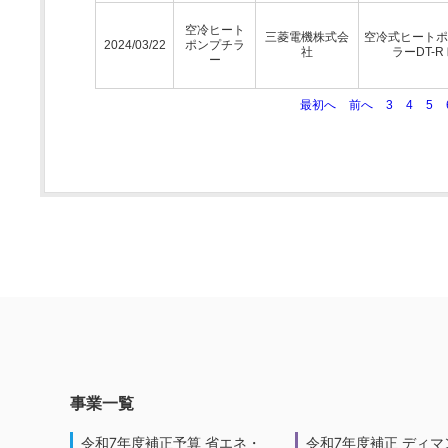
空冷ヒート
三菱電機株式会
空冷式ヒートポ
2024/03/22
ポンプチラ
社
ラーDT-R
ー
最初へ
前へ
3
4
5
事業一覧
令和7年度補正予算 省エネ・
令和7年度補正 ディマ