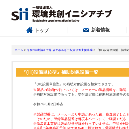
新着情報
トップ
ホーム
>
令和5年度補正予算 省エネルギー投資促進支援事業
> 『(Ⅲ)設備単位型』補助
『(Ⅲ)設備単位型』補助対象設備一覧
『(Ⅲ)設備単位型』の補助対象設備を検索できます。
※製品の詳細仕様については、メーカーの製品情報をご確認
※補助対象設備であっても、交付決定前に補助対象設備等の
令和7年5月2日時点
※製品型番は、メーカーより申請があった後、審査完了した
そのため、登録製品型番は都度本ページにてご確認くださ
※低炭素工業炉は製品型番登録を行っていません。申請を検
※令和5年度補正予算 省エネルギー投資促進・需要構造転換