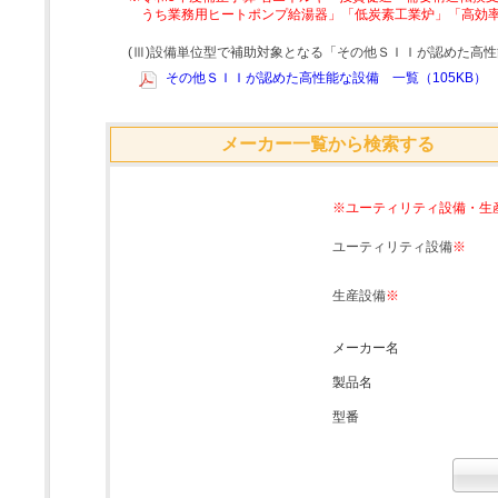
うち業務用ヒートポンプ給湯器」「低炭素工業炉」「高効
(Ⅲ)設備単位型で補助対象となる「その他ＳＩＩが認めた高
その他ＳＩＩが認めた高性能な設備 一覧（105KB）
メーカー一覧から検索する
※ユーティリティ設備・生
ユーティリティ設備
※
生産設備
※
メーカー名
製品名
型番