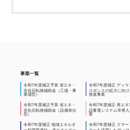
事業一覧
令和7年度補正予算 省エネ・
令和7年度補正 ディマ
非化石転換補助金（工場・事
スポンスの拡大に向けた
業場型）
推進事業
令和7年度補正予算 省エネ・
令和7年度補正 再エネ
非化石転換補助金（設備単位
設蓄電システム等導入
型）
業
令和7年度補正 地域エネルギ
令和7年度補正 スマー
ー利用最適化・省エネルギー
ターを活用したディマ